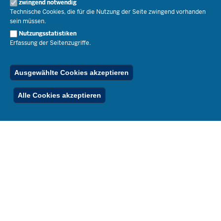
Open Government
zwingend notwendig
Pressefotos
Technische Cookies, die für die Nutzung der Seite zwingend vorhanden
Bibliothek
Social Media
Schule(n) suchen
sein müssen.
Amtsblatt abonnieren
Veranstaltungen
Pressekontakt
Kontakt
Nutzungsstatistiken
Geschäftsbereich
Erfassung der Seitenzugriffe.
Der Weg zu uns
Karriere.MSB
Impressum
Publikationen
© 2026 Bildungsportal NRW
Ausgewählte Cookies akzeptieren
RSS-Feed
Below
Inhalt
Impressum
Datenschutz
Ferienordnung
Alle Cookies akzeptieren
Footer
Menu
Stellenfinder
Spezialangebote