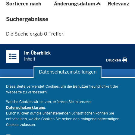
(aufsteigend)
(a
Sortieren nach
Änderungsdatum
Relevanz
Die
Suchergebnisse
Suche
ergab
Die Suche ergab 0 Treffer.
0
Überblick:
Treffer.
Im Überblick
Inhalte
Inhalt
Drucken
Datenschutzeinstellungen
Datenschutzeinstellungen
Schule & Bildung
Diese Seite verwendet Cookies, um die Benutzerfreundlichkeit der
Webseite zu verbessern.
Schulorganisation
Ministerium
Welche Cookies wir setzen, erfahren Sie in unserer
Bildungsthemen
Datenschutzerklärung
.
Lehrkräfte
Ministerin Dorothee Feller
Durch Klicken auf die untenstehenden Schaltflächen können Sie
Presse
Recht
entscheiden, welche Cookies Sie neben den zwingend notwendigen
Staatssekretär Dr. Urban Mauer
Cookies zulassen.
Schulleben
Organisation
Pressemitteilungen
Service