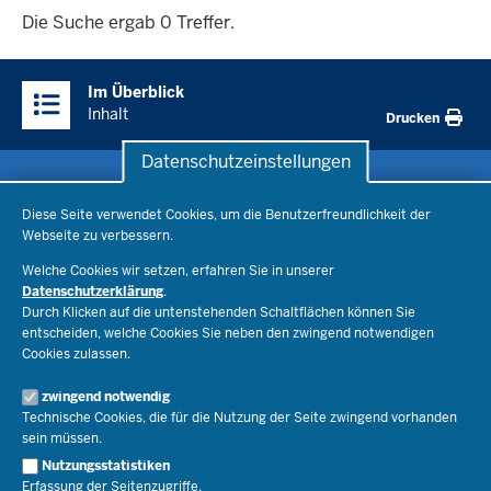
ergab
Die Suche ergab 0 Treffer.
0
Überblick:
Treffer.
Im Überblick
Inhalte
Inhalt
Drucken
Datenschutzeinstellungen
Datenschutzeinstellungen
Schule & Bildung
Diese Seite verwendet Cookies, um die Benutzerfreundlichkeit der
Webseite zu verbessern.
Schulorganisation
Ministerium
Welche Cookies wir setzen, erfahren Sie in unserer
Bildungsthemen
Datenschutzerklärung
.
Lehrkräfte
Ministerin Dorothee Feller
Durch Klicken auf die untenstehenden Schaltflächen können Sie
Presse
Recht
entscheiden, welche Cookies Sie neben den zwingend notwendigen
Staatssekretär Dr. Urban Mauer
Cookies zulassen.
Schulleben
Organisation
Pressemitteilungen
Service
Open Government
zwingend notwendig
Pressefotos
Technische Cookies, die für die Nutzung der Seite zwingend vorhanden
Bibliothek
Social Media
Schule(n) suchen
sein müssen.
Amtsblatt abonnieren
Veranstaltungen
Pressekontakt
Kontakt
Nutzungsstatistiken
Geschäftsbereich
Erfassung der Seitenzugriffe.