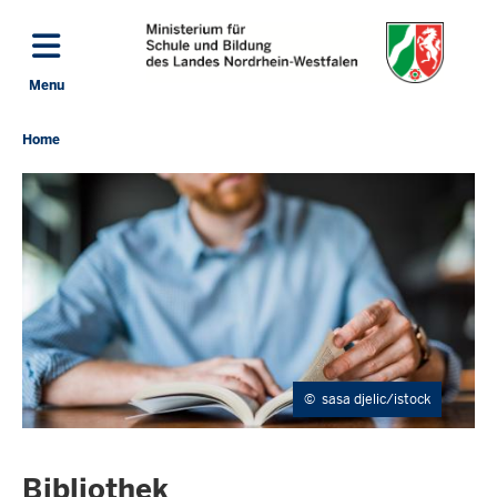
Skip to main content
Menu
Toggle navigation: Main Menu
Home
You
are
located
here
©
sasa djelic/istock
Bibliothek