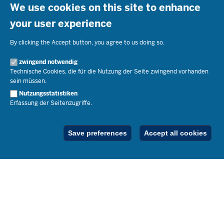
Ministerin Dorothee Feller
We use cookies on this site to enhance
Presse
Recht
Staatssekretär Dr. Urban Mauer
your user experience
Schulleben
Organisation
Pressemitteilungen
Service
Open Government
Pressefotos
By clicking the Accept button, you agree to us doing so.
Bibliothek
Social Media
Schule(n) suchen
zwingend notwendig
Amtsblatt abonnieren
Veranstaltungen
Pressekontakt
Kontakt
Technische Cookies, die für die Nutzung der Seite zwingend vorhanden
Geschäftsbereich
sein müssen.
Der Weg zu uns
Karriere.MSB
Nutzungsstatistiken
Impressum
Erfassung der Seitenzugriffe.
Publikationen
© 2026 Bildungsportal NRW
RSS-Feed
Below
Inhalt
Impressum
Datenschutz
Ferienordnung
Save preferences
Accept all cookies
Footer
Menu
Stellenfinder
Spezialangebote