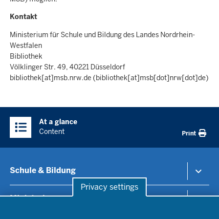
Kontakt
Ministerium für Schule und Bildung des Landes Nordrhein-
Westfalen
Bibliothek
Völklinger Str. 49, 40221 Düsseldorf
bibliothek
[at]
msb.nrw.de
(bibliothek[at]msb[dot]nrw[dot]de)
Überblick:
At a glance
Inhalte
Content
Print
Schule & Bildung
Privacy settings
Schulorganisation
Ministerium
Privacy settings
Bildungsthemen
Lehrkräfte