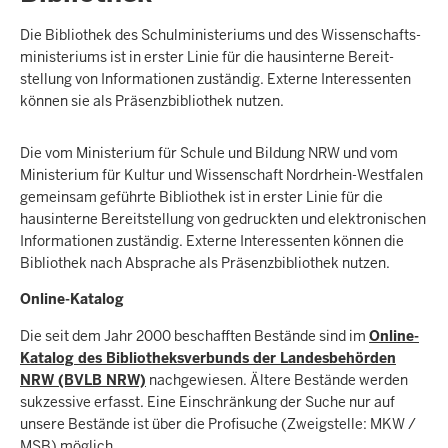
Die Bibliothek des Schul­ministeriums und des Wissen­schafts­
mi­nisteriums ist in erster Linie für die haus­interne Bereit­
stellung von Infor­mationen zuständig. Ex­terne Inte­ressenten
können sie als Prä­senz­bibliothek nutzen.
Die vom Ministerium für Schule und Bildung NRW und vom
Ministerium für Kultur und Wissenschaft Nordrhein-Westfalen
gemeinsam geführte Bibliothek ist in erster Linie für die
hausinterne Bereitstellung von gedruckten und elektronischen
Informationen zuständig. Externe Interessenten können die
Bibliothek nach Absprache als Präsenzbibliothek nutzen.
Online-Katalog
Die seit dem Jahr 2000 beschafften Bestände sind im
Online-
Katalog des Bibliotheksverbunds der Landesbehörden
NRW (BVLB NRW)
nachgewiesen. Ältere Bestände werden
sukzessive erfasst. Eine Einschränkung der Suche nur auf
unsere Bestände ist über die Profisuche (Zweigstelle: MKW /
MSB) möglich.