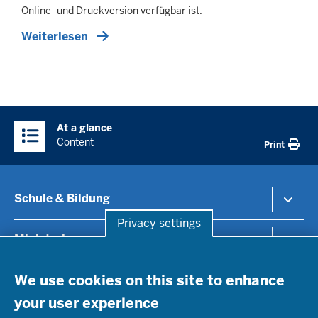
Online- und Druckversion verfügbar ist.
Weiterlesen
Überblick:
At a glance
Inhalte
Content
Print
Schule & Bildung
Privacy settings
Schulorganisation
Ministerium
Privacy settings
Bildungsthemen
Lehrkräfte
Ministerin Dorothee Feller
We use cookies on this site to enhance
Presse
Recht
Staatssekretär Dr. Urban Mauer
your user experience
Schulleben
Organisation
Pressemitteilungen