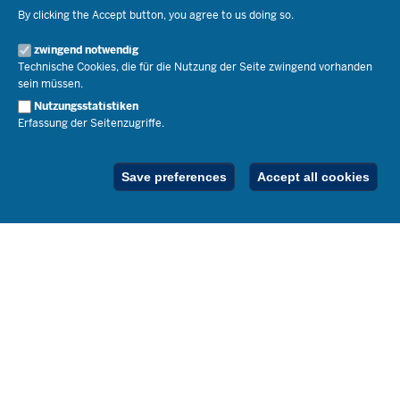
Service
Open Government
Pressefotos
By clicking the Accept button, you agree to us doing so.
Bibliothek
Social Media
Schule(n) suchen
zwingend notwendig
Amtsblatt abonnieren
Veranstaltungen
Pressekontakt
Kontakt
Technische Cookies, die für die Nutzung der Seite zwingend vorhanden
Geschäftsbereich
sein müssen.
Der Weg zu uns
Karriere.MSB
Nutzungsstatistiken
Impressum
Erfassung der Seitenzugriffe.
Publikationen
© 2026 Bildungsportal NRW
RSS-Feed
Below
Inhalt
Impressum
Datenschutz
Ferienordnung
Save preferences
Accept all cookies
Footer
Menu
Stellenfinder
Spezialangebote