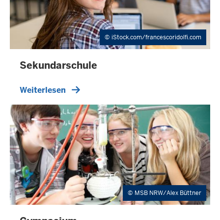
iStock.com/francescoridolfi.com
Sekundarschule
Weiterlesen
MSB NRW/Alex Büttner