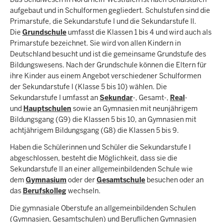
aufgebaut und in Schulformen gegliedert. Schulstufen sind die
Primarstufe, die Sekundarstufe I und die Sekundarstufe II.
Die
Grundschule
umfasst die Klassen 1 bis 4 und wird auch als
Primarstufe bezeichnet. Sie wird von allen Kindern in
Deutschland besucht und ist die gemeinsame Grundstufe des
Bildungswesens. Nach der Grundschule können die Eltern für
ihre Kinder aus einem Angebot verschiedener Schulformen
der Sekundarstufe I (Klasse 5 bis 10) wählen. Die
Sekundarstufe I umfasst an
Sekundar
-, Gesamt-,
Real
-
und
Hauptschulen
sowie an Gymnasien mit neunjährigem
Bildungsgang (G9) die Klassen 5 bis 10, an Gymnasien mit
achtjährigem Bildungsgang (G8) die Klassen 5 bis 9.
Haben die Schülerinnen und Schüler die Sekundarstufe I
abgeschlossen, besteht die Möglichkeit, dass sie die
Sekundarstufe II an einer allgemeinbildenden Schule wie
dem
Gymnasium
oder der
Gesamtschule
besuchen oder an
das
Berufskolleg
wechseln.
Die gymnasiale Oberstufe an allgemeinbildenden Schulen
(Gymnasien, Gesamtschulen) und Beruflichen Gymnasien