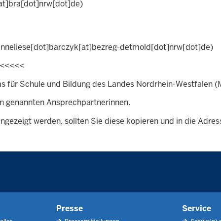
at]bra[dot]nrw[dot]de)
nneliese[dot]barczyk[at]bezreg-detmold[dot]nrw[dot]de)
<<<<<<
ms für Schule und Bildung des Landes Nordrhein-Westfalen 
en genannten Ansprechpartnerinnen.
 angezeigt werden, sollten Sie diese kopieren und in die Adre
Presse
Service