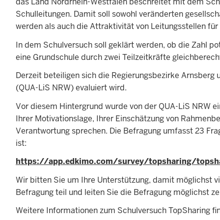
das Land Nordrhein-Westfalen beschreitet mit dem Schu
Schulleitungen. Damit soll sowohl veränderten gesellsc
werden als auch die Attraktivität von Leitungsstellen fü
In dem Schulversuch soll geklärt werden, ob die Zahl po
eine Grundschule durch zwei Teilzeitkräfte gleichberec
Derzeit beteiligen sich die Regierungsbezirke Arnsberg
(QUA-LiS NRW) evaluiert wird.
Vor diesem Hintergrund wurde von der QUA-LiS NRW eine
Ihrer Motivationslage, Ihrer Einschätzung von Rahmenbe
Verantwortung sprechen. Die Befragung umfasst 23 Frag
ist:
https://app.edkimo.com/survey/topsharing/topsh
Wir bitten Sie um Ihre Unterstützung, damit möglichst 
Befragung teil und leiten Sie die Befragung möglichst ze
Weitere Informationen zum Schulversuch TopSharing fin