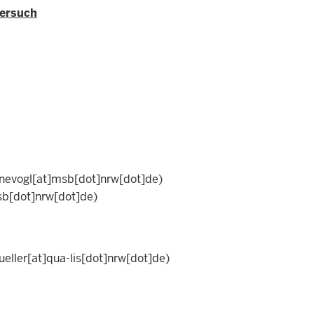
versuch
nnevogl[at]msb[dot]nrw[dot]de)
sb[dot]nrw[dot]de)
eller[at]qua-lis[dot]nrw[dot]de)