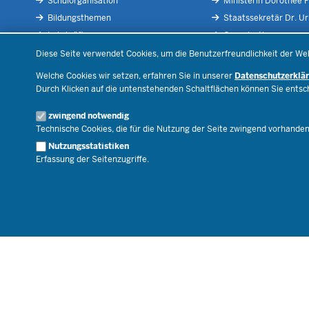
Schulorganisation
Ministerin Dorothee F
Bildungsthemen
Staatssekretär Dr. U
Lehrkräfte
Organisation
Datenschutzeinstellungen
Recht
Open Government
Diese Seite verwendet Cookies, um die Benutzerfreundlichkeit der We
Schulleben
Bibliothek
Welche Cookies wir setzen, erfahren Sie in unserer
Datenschutzerklä
Veranstaltungen
Durch Klicken auf die untenstehenden Schaltflächen können Sie ents
Geschäftsbereich
zwingend notwendig
Karriere.MSB
Technische Cookies, die für die Nutzung der Seite zwingend vorhande
Nutzungsstatistiken
Erfassung der Seitenzugriffe.
© 2026 Bildungsportal NRW