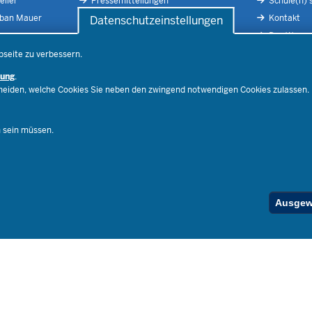
eller
Pressemitteilungen
Schule(n) 
rban Mauer
Pressefotos
Kontakt
Datenschutzeinstellungen
Social Media
Der Weg zu
Pressekontakt
Impressu
bseite zu verbessern.
Publikatio
rung
.
RSS-Feed
cheiden, welche Cookies Sie neben den zwingend notwendigen Cookies zulassen.
Ferienord
Stellenfind
n sein müssen.
Spezialan
Below
Ausgewä
Footer
Menu