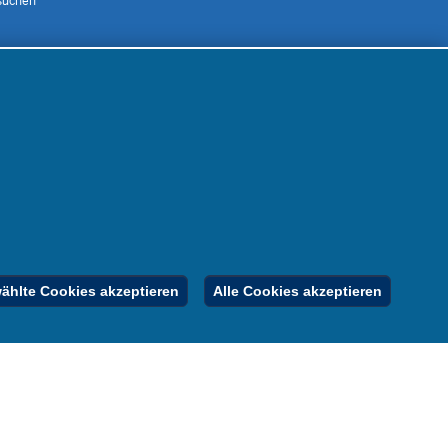
suchen
 uns
m
nen
nung
er
gebote
Inhalt
Impressum
Datenschutz
hlte Cookies akzeptieren
Alle Cookies akzeptieren