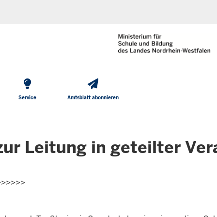
He
Direkt zum Inhalt
To
Me
Service
Amtsblatt abonnieren
zur Leitung in geteilter V
>>>>>>