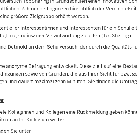
lversuch TopSharing in Grundschulen einen innovativen Sch
haftlichen Rahmenbedingungen hinsichtlich der Vereinbarkei
r eine größere Zielgruppe erhöht werden.
tentieller Interessentinnen und Interessenten für ein Schull
htigt in gemeinsamer Verantwortung zu leiten (TopSharing).
 und Detmold an dem Schulversuch, der durch die Qualitäts- 
 anonyme Befragung entwickelt. Diese zielt auf eine Besta
dingungen sowie von Gründen, die aus Ihrer Sicht für bzw. g
en und dauert maximal zehn Minuten. Sie finden die Umfrage
ar
viele Kolleginnen und Kollegen eine Rückmeldung geben könne
itnah an Ihr Kollegium weiter.
den Sie unter