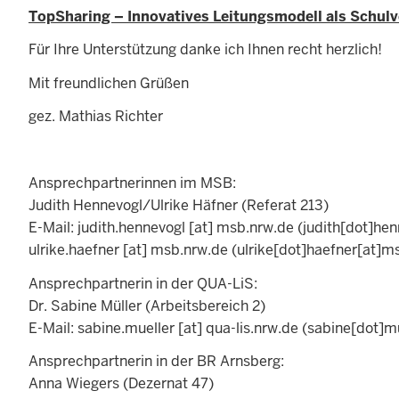
TopSharing – Innovatives Leitungsmodell als Schul
Für Ihre Unterstützung danke ich Ihnen recht herzlich!
Mit freundlichen Grüßen
gez. Mathias Richter
Ansprechpartnerinnen im MSB:
Judith Hennevogl/Ulrike Häfner (Referat 213)
E-Mail:
judith.hennevogl
[at]
msb.nrw.de
(judith[dot]he
ulrike.haefner
[at]
msb.nrw.de
(ulrike[dot]haefner[at]m
Ansprechpartnerin in der QUA-LiS:
Dr. Sabine Müller (Arbeitsbereich 2)
E-Mail:
sabine.mueller
[at]
qua-lis.nrw.de
(sabine[dot]mu
Ansprechpartnerin in der BR Arnsberg:
Anna Wiegers (Dezernat 47)