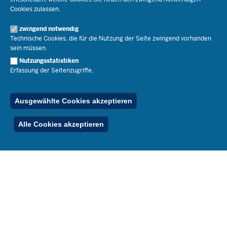
Staatssekretär Dr. Urban Mauer
Cookies zulassen.
Schulleben
Organisation
Pressemitteilungen
Service
Open Government
zwingend notwendig
Pressefotos
Technische Cookies, die für die Nutzung der Seite zwingend vorhanden
Bibliothek
Social Media
Schule(n) suchen
sein müssen.
Amtsblatt abonnieren
Veranstaltungen
Pressekontakt
Kontakt
Nutzungsstatistiken
Geschäftsbereich
Erfassung der Seitenzugriffe.
Der Weg zu uns
Karriere.MSB
Impressum
Publikationen
© 2026 Bildungsportal NRW
Ausgewählte Cookies akzeptieren
RSS-Feed
Below
Inhalt
Impressum
Datenschutz
Ferienordnung
Alle Cookies akzeptieren
Footer
Menu
Stellenfinder
Spezialangebote