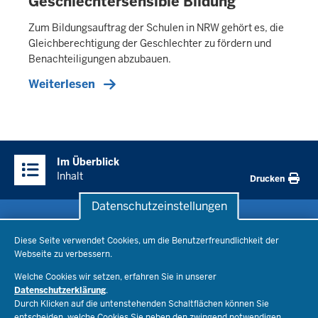
Geschlechtersensible Bildung
Zum Bildungsauftrag der Schulen in NRW gehört es, die
Gleichberechtigung der Geschlechter zu fördern und
Benachteiligungen abzubauen.
Weiterlesen
Überblick:
Im Überblick
Inhalte
Inhalt
Drucken
Datenschutzeinstellungen
Datenschutzeinstellungen
Schule & Bildung
Diese Seite verwendet Cookies, um die Benutzerfreundlichkeit der
Webseite zu verbessern.
Schulorganisation
Ministerium
Welche Cookies wir setzen, erfahren Sie in unserer
Bildungsthemen
Datenschutzerklärung
.
Lehrkräfte
Durch Klicken auf die untenstehenden Schaltflächen können Sie
Ministerin Dorothee Feller
Presse
Recht
entscheiden, welche Cookies Sie neben den zwingend notwendigen