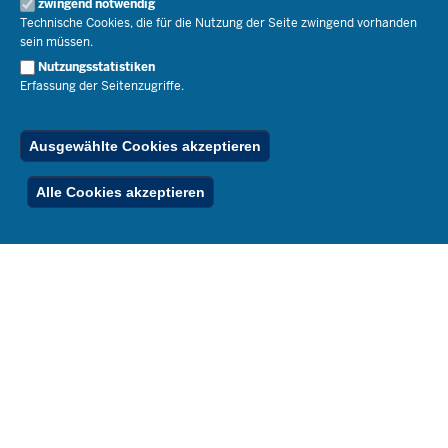
Open Government
zwingend notwendig
Pressefotos
Technische Cookies, die für die Nutzung der Seite zwingend vorhanden
Bibliothek
Social Media
Schule(n) suchen
sein müssen.
Amtsblatt abonnieren
Veranstaltungen
Pressekontakt
Kontakt
Nutzungsstatistiken
Geschäftsbereich
Erfassung der Seitenzugriffe.
Der Weg zu uns
Karriere.MSB
Impressum
Publikationen
© 2026 Bildungsportal NRW
Ausgewählte Cookies akzeptieren
RSS-Feed
Below
Inhalt
Impressum
Datenschutz
Ferienordnung
Alle Cookies akzeptieren
Footer
Menu
Stellenfinder
Spezialangebote