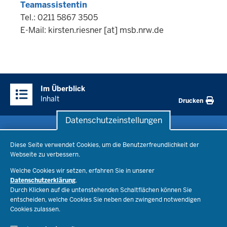
Teamassistentin
Tel.: 0211 5867 3505
E-Mail:
kirsten.riesner
[at]
msb.nrw.de
Überblick:
Im Überblick
Inhalte
Inhalt
Drucken
Datenschutzeinstellungen
Datenschutzeinstellungen
Schule & Bildung
Diese Seite verwendet Cookies, um die Benutzerfreundlichkeit der
Webseite zu verbessern.
Schulorganisation
Ministerium
Welche Cookies wir setzen, erfahren Sie in unserer
Bildungsthemen
Datenschutzerklärung
.
Lehrkräfte
Ministerin Dorothee Feller
Durch Klicken auf die untenstehenden Schaltflächen können Sie
Presse
Recht
entscheiden, welche Cookies Sie neben den zwingend notwendigen
Staatssekretär Dr. Urban Mauer
Cookies zulassen.
Schulleben
Organisation
Pressemitteilungen
Service