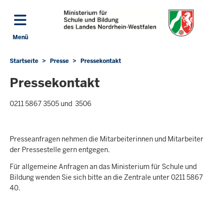
Direkt zum Inhalt
Menü
Navigation aktivieren/deaktivieren: Hauptmenü
Startseite
Presse
Pressekontakt
Sie
befinden
Pressekontakt
sich
hier
0211 5867 3505 und 3506
presse
[at]
msb.nrw.de
(presse[at]msb[dot]nrw[dot]de )
Presseanfragen nehmen die Mitarbeiterinnen und Mitarbeiter
der Pressestelle gern entgegen.
Für allgemeine Anfragen an das Ministerium für Schule und
Bildung wenden Sie sich bitte an die Zentrale unter 0211 5867
40.