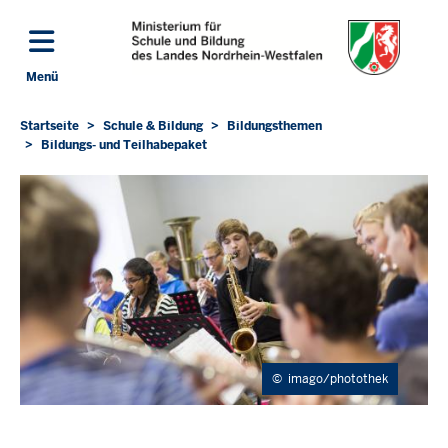
Direkt zum Inhalt
Menü
Navigation aktivieren/deaktivieren: Hauptmenü
Startseite
Schule & Bildung
Bildungsthemen
Sie
Bildungs- und Teilhabepaket
befinden
sich
hier
©
imago/photothek