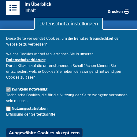
Im Überblick
Inhalte
Inhalt
Drucken
Datenschutzeinstellungen
Datenschutzeinstellungen
Schule & Bildung
Diese Seite verwendet Cookies, um die Benutzerfreundlichkeit der
Webseite zu verbessern.
Schulorganisation
Ministerium
Welche Cookies wir setzen, erfahren Sie in unserer
Bildungsthemen
Datenschutzerklärung
.
Lehrkräfte
Ministerin Dorothee Feller
Durch Klicken auf die untenstehenden Schaltflächen können Sie
Presse
Recht
entscheiden, welche Cookies Sie neben den zwingend notwendigen
Staatssekretär Dr. Urban Mauer
Cookies zulassen.
Schulleben
Organisation
Pressemitteilungen
Service
Open Government
zwingend notwendig
Pressefotos
Technische Cookies, die für die Nutzung der Seite zwingend vorhanden
Bibliothek
Social Media
Schule(n) suchen
sein müssen.
Amtsblatt abonnieren
Veranstaltungen
Pressekontakt
Kontakt
Nutzungsstatistiken
Geschäftsbereich
Erfassung der Seitenzugriffe.
Der Weg zu uns
Karriere.MSB
Impressum
Publikationen
© 2026 Bildungsportal NRW
Ausgewählte Cookies akzeptieren