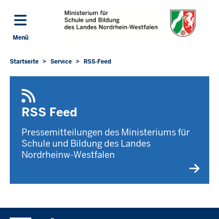
Direkt zum Inhalt
Menü
Navigation aktivieren/deaktivieren: Hauptmenü
Startseite
Service
RSS-Feed
Sie
befinden
sich
hier
RSS Feed
Pressemitteilungen des Ministeriums für
Schule und Bildung des Landes
Nordrheinw-Westfalen
Überblick: