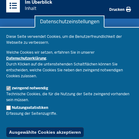
Im Überblick
Inhalte
Inhalt
Drucken
Datenschutzeinstellungen
Datenschutzeinstellungen
Schule & Bildung
Diese Seite verwendet Cookies, um die Benutzerfreundlichkeit der
Webseite zu verbessern.
Schulorganisation
Ministerium
Welche Cookies wir setzen, erfahren Sie in unserer
Bildungsthemen
Datenschutzerklärung
.
Lehrkräfte
Ministerin Dorothee Feller
Durch Klicken auf die untenstehenden Schaltflächen können Sie
Presse
Recht
entscheiden, welche Cookies Sie neben den zwingend notwendigen
Staatssekretär Dr. Urban Mauer
Cookies zulassen.
Schulleben
Organisation
Pressemitteilungen
Service
Open Government
zwingend notwendig
Pressefotos
Technische Cookies, die für die Nutzung der Seite zwingend vorhanden
Bibliothek
Social Media
Schule(n) suchen
sein müssen.
Amtsblatt abonnieren
Veranstaltungen
Pressekontakt
Kontakt
Nutzungsstatistiken
Geschäftsbereich
Erfassung der Seitenzugriffe.
Der Weg zu uns
Karriere.MSB
Impressum
Publikationen
© 2026 Bildungsportal NRW
Ausgewählte Cookies akzeptieren
RSS-Feed