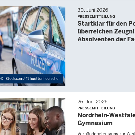
30. Juni 2026
PRESSEMITTEILUNG
Startklar für den Po
überreichen Zeugni
Absolventen der Fa
iStock.com/41 huettenhoelscher
26. Juni 2026
PRESSEMITTEILUNG
Nordrhein-Westfale
Gymnasium
Verbändebeteiligung zur Wei