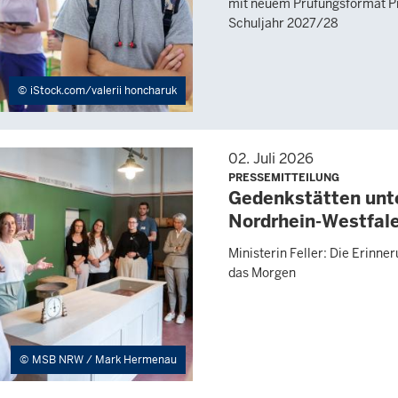
mit neuem Prüfungsformat P
Schuljahr 2027/28
iStock.com/valerii honcharuk
02. Juli 2026
PRESSEMITTEILUNG
Gedenkstätten unte
Nordrhein-Westfal
Ministerin Feller: Die Erinne
das Morgen
MSB NRW / Mark Hermenau