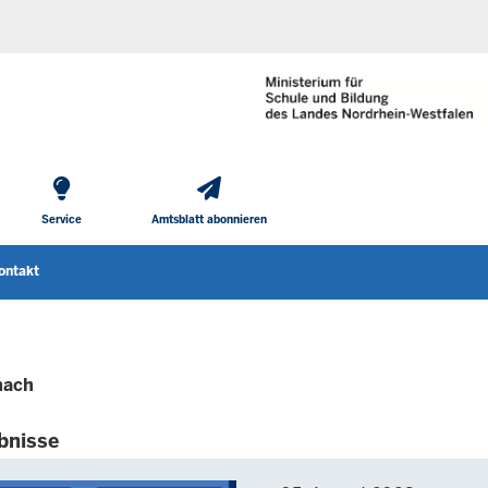
He
Direkt zum Inhalt
To
Me
Service
Amtsblatt abonnieren
ontakt
nach
bnisse