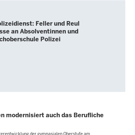
lizeidienst: Feller und Reul
sse an Absolventinnen und
choberschule Polizei
n modernisiert auch das Berufliche
terentwicklung der gymnasialen Oberstufe am