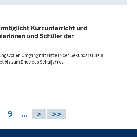
rmöglicht Kurzunterricht und
ülerinnen und Schüler der
ngsvollen Umgang mit Hitze in der Sekundarstufe II
tet bis zum Ende des Schuljahres
S
9
…
e
i
t