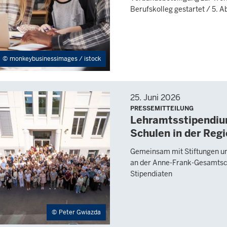
Berufskolleg gestartet / 5. 
monkeybusinessimages / istock
25. Juni 2026
PRESSEMITTEILUNG
Lehramtsstipendiu
Schulen in der Reg
Gemeinsam mit Stiftungen un
an der Anne-Frank-Gesamtsch
Stipendiaten
Peter Gwiazda