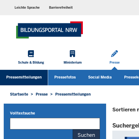
Barrierearme
Sprachen
Leichte Sprache
Barrierefreiheit
Hauptmenü
Schule & Bildung
Ministerium
Presse
Sekundärmenü
Pressemitteilungen
Pressefotos
Social Media
Pressek
Startseite
Presse
Pressemitteilungen
Sie
befinden
Sortieren 
sich
Volltextsuche
hier
Sucherge
Die
Suchen