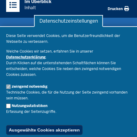
Im Überblick
Inhalte
Inhalt
Drucken
Datenschutzeinstellungen
Datenschutzeinstellungen
Schule & Bildung
Diese Seite verwendet Cookies, um die Benutzerfreundlichkeit der
Webseite zu verbessern.
Schulorganisation
Ministerium
Welche Cookies wir setzen, erfahren Sie in unserer
Bildungsthemen
Datenschutzerklärung
.
Lehrkräfte
Ministerin Dorothee Feller
Durch Klicken auf die untenstehenden Schaltflächen können Sie
Presse
Recht
entscheiden, welche Cookies Sie neben den zwingend notwendigen
Staatssekretär Dr. Urban Mauer
Cookies zulassen.
Schulleben
Organisation
Pressemitteilungen
Service
Open Government
zwingend notwendig
Pressefotos
Technische Cookies, die für die Nutzung der Seite zwingend vorhanden
Bibliothek
Social Media
Schule(n) suchen
sein müssen.
Amtsblatt abonnieren
Veranstaltungen
Pressekontakt
Kontakt
Nutzungsstatistiken
Geschäftsbereich
Erfassung der Seitenzugriffe.
Der Weg zu uns
Karriere.MSB
Impressum
Publikationen
© 2026 Bildungsportal NRW
Ausgewählte Cookies akzeptieren
RSS-Feed