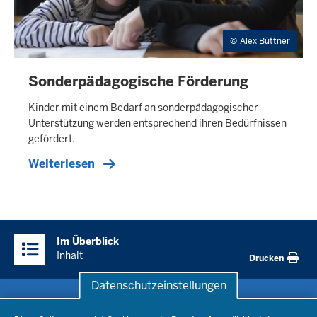
Alex Büttner
Sonderpädagogische Förderung
Kinder mit einem Bedarf an sonderpädagogischer
Unterstützung werden entsprechend ihren Bedürfnissen
gefördert.
Weiterlesen
Überblick:
Im Überblick
Inhalte
Inhalt
Drucken
Datenschutzeinstellungen
Datenschutzeinstellungen
Schule & Bildung