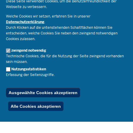
Diese Seite verwendet Cookies, um die Benutzerfreundlichkeit der
Webseite zu verbessern.
Schulorganisation
Ministerium
Welche Cookies wir setzen, erfahren Sie in unserer
Bildungsthemen
Datenschutzerklärung
.
Lehrkräfte
Ministerin Dorothee Feller
Durch Klicken auf die untenstehenden Schaltflächen können Sie
Presse
Recht
entscheiden, welche Cookies Sie neben den zwingend notwendigen
Staatssekretär Dr. Urban Mauer
Cookies zulassen.
Schulleben
Organisation
Pressemitteilungen
Service
Open Government
zwingend notwendig
Pressefotos
Technische Cookies, die für die Nutzung der Seite zwingend vorhanden
Bibliothek
Social Media
Schule(n) suchen
sein müssen.
Amtsblatt abonnieren
Veranstaltungen
Pressekontakt
Kontakt
Nutzungsstatistiken
Geschäftsbereich
Erfassung der Seitenzugriffe.
Der Weg zu uns
Karriere.MSB
Impressum
Publikationen
© 2026 Bildungsportal NRW
Ausgewählte Cookies akzeptieren
RSS-Feed
Below
Inhalt
Impressum
Datenschutz
Ferienordnung
Alle Cookies akzeptieren
Footer
Menu
Stellenfinder
Spezialangebote