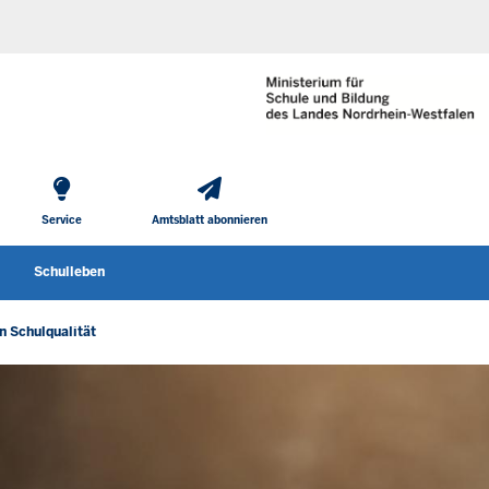
He
Direkt zum Inhalt
To
Me
Service
Amtsblatt abonnieren
Schulleben
enü öffnen
Untermenü öffnen
Untermenü öffnen
 Schulqualität