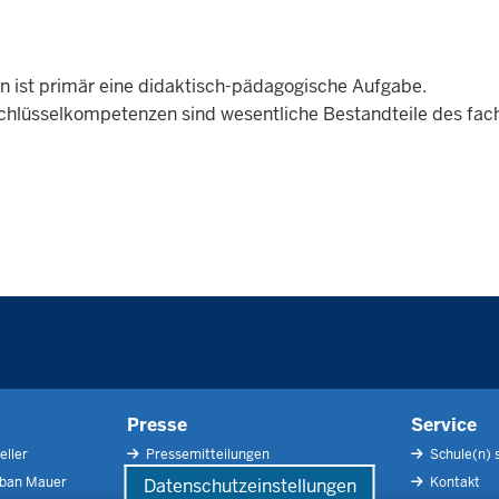
len ist primär eine didaktisch-pädagogische Aufgabe.
hlüsselkompetenzen sind wesentliche Bestandteile des fac
Presse
Service
eller
Pressemitteilungen
Schule(n) 
rban Mauer
Pressefotos
Kontakt
Datenschutzeinstellungen