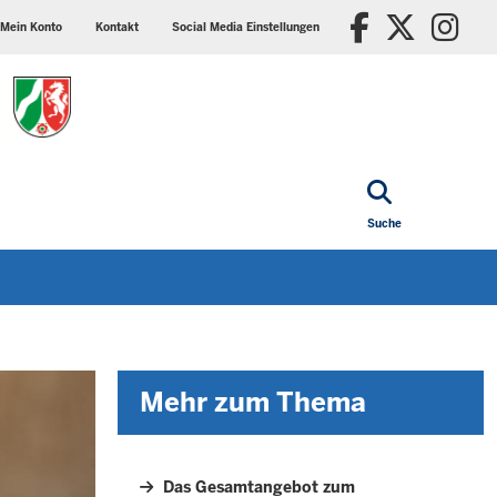
ader
Social
Faceboo
X/Tw
In
p
media
Mein Konto
Kontakt
Social Media Einstellungen
nu
settings
block
Suche
Mehr zum Thema
Das Gesamtangebot zum