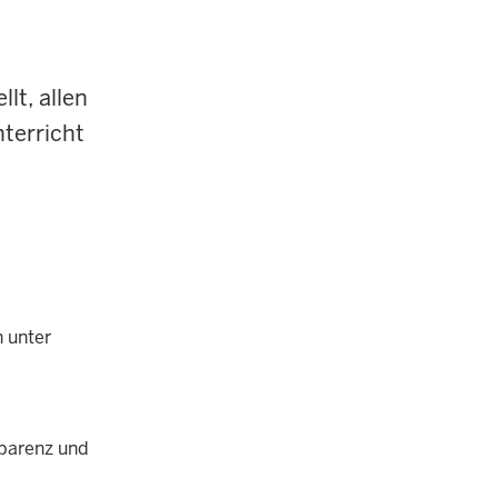
t, allen
terricht
n unter
sparenz und