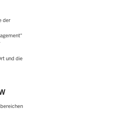
e der
anagement"
r
rt und die
RW
tsbereichen