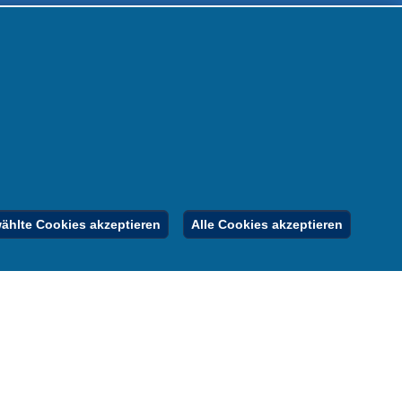
 uns
m
nen
nung
er
gebote
Inhalt
Impressum
Datenschutz
hlte Cookies akzeptieren
Alle Cookies akzeptieren