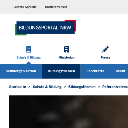
Barrierearme
Sprachen
Leichte Sprache
Barrierefreiheit
Hauptmenü
Schule & Bildung
Ministerium
Presse
Sekundärmenü
Schulorganisation
Bildungsthemen
Lehrkräfte
Recht
Untermenü öffnen
Untermenü öffnen
Unterm
Startseite
Schule & Bildung
Bildungsthemen
Referenzrahmen
Sie
befinden
sich
hier