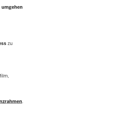
nd umgehen
ess
zu
film,
enzrahmen
.