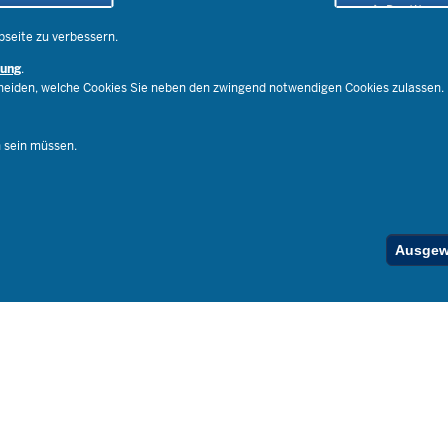
Social Media
Der Weg zu
Pressekontakt
Impressu
bseite zu verbessern.
Publikatio
rung
.
RSS-Feed
cheiden, welche Cookies Sie neben den zwingend notwendigen Cookies zulassen.
Ferienord
Stellenfind
n sein müssen.
Spezialan
Below
Ausgewä
Footer
Menu