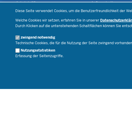
Lehrkräfte
Organisation
Datenschutzeinstellungen
Recht
Open Government
Diese Seite verwendet Cookies, um die Benutzerfreundlichkeit der We
Schulleben
Bibliothek
Welche Cookies wir setzen, erfahren Sie in unserer
Datenschutzerklä
Veranstaltungen
Durch Klicken auf die untenstehenden Schaltflächen können Sie ents
Geschäftsbereich
zwingend notwendig
Karriere.MSB
Technische Cookies, die für die Nutzung der Seite zwingend vorhande
Nutzungsstatistiken
Erfassung der Seitenzugriffe.
© 2026 Bildungsportal NRW