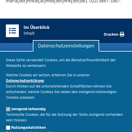
maria[dot]mikat[at]msb[dot]nrw[dot]de)
, 0211 5867-3367.
Überblick:
Im Überblick
Inhalte
Inhalt
Drucken
Datenschutzeinstellungen
Datenschutzeinstellungen
Schule & Bildung
Diese Seite verwendet Cookies, um die Benutzerfreundlichkeit der
Webseite zu verbessern.
Schulorganisation
Ministerium
Welche Cookies wir setzen, erfahren Sie in unserer
Bildungsthemen
Datenschutzerklärung
.
Lehrkräfte
Ministerin Dorothee Feller
Durch Klicken auf die untenstehenden Schaltflächen können Sie
Presse
Recht
entscheiden, welche Cookies Sie neben den zwingend notwendigen
Staatssekretär Dr. Urban Mauer
Cookies zulassen.
Schulleben
Organisation
Pressemitteilungen
Service
Open Government
zwingend notwendig
Pressefotos
Technische Cookies, die für die Nutzung der Seite zwingend vorhanden
Bibliothek
Social Media
Schule(n) suchen
sein müssen.
Amtsblatt abonnieren
Veranstaltungen
Pressekontakt
Kontakt
Nutzungsstatistiken
Geschäftsbereich