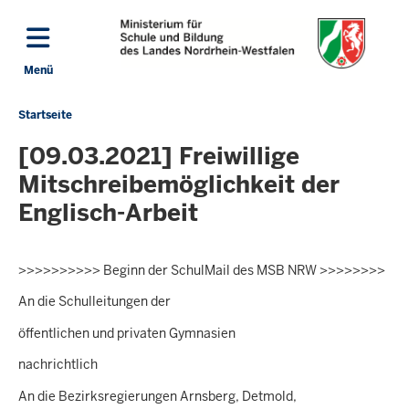
Direkt zum Inhalt
Menü
Navigation aktivieren/deaktivieren: Hauptmenü
Startseite
Sie
befinden
[09.03.2021] Freiwillige
sich
Mitschreibemöglichkeit der
hier
Englisch-Arbeit
>>>>>>>>>> Beginn der SchulMail des MSB NRW >>>>>>>>
An die Schulleitungen der
öffentlichen und privaten Gymnasien
nachrichtlich
An die Bezirksregierungen Arnsberg, Detmold,