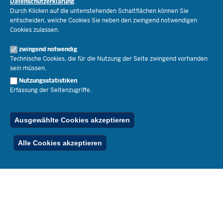
Datenschutzerklärung
.
Lehrkräfte
Ministerin Dorothee Feller
Durch Klicken auf die untenstehenden Schaltflächen können Sie
Presse
Recht
entscheiden, welche Cookies Sie neben den zwingend notwendigen
Staatssekretär Dr. Urban Mauer
Cookies zulassen.
Schulleben
Organisation
Pressemitteilungen
Service
Open Government
zwingend notwendig
Pressefotos
Technische Cookies, die für die Nutzung der Seite zwingend vorhanden
Bibliothek
Social Media
Schule(n) suchen
sein müssen.
Amtsblatt abonnieren
Veranstaltungen
Pressekontakt
Kontakt
Nutzungsstatistiken
Geschäftsbereich
Erfassung der Seitenzugriffe.
Der Weg zu uns
Karriere.MSB
Impressum
Publikationen
© 2026 Bildungsportal NRW
Ausgewählte Cookies akzeptieren
RSS-Feed
Below
Inhalt
Impressum
Datenschutz
Ferienordnung
Alle Cookies akzeptieren
Footer
Menu
Stellenfinder
Spezialangebote