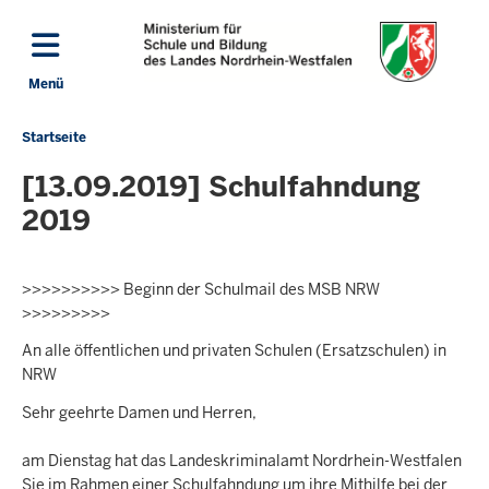
Direkt zum Inhalt
Menü
Navigation aktivieren/deaktivieren: Hauptmenü
Startseite
Sie
befinden
[13.09.2019] Schulfahndung
sich
2019
hier
>>>>>>>>>> Beginn der Schulmail des MSB NRW
>>>>>>>>>
An alle öffentlichen und privaten Schulen (Ersatzschulen) in
NRW
Sehr geehrte Damen und Herren,
am Dienstag hat das Landeskriminalamt Nordrhein-Westfalen
Sie im Rahmen einer Schulfahndung um ihre Mithilfe bei der