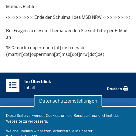
Mathias Richter
<<<<<<<<<< Ende der Schulmail des MSB NRW <<<<<<<<<<
Bei Fragen zu diesem Thema wenden Sie sich bitte per E-Mail
an
%20martin.oppermann
[at]
msb.nrw.de
(martin[dot]oppermann[at]msb[dot]nrw[dot]de)
Überblick:
Im Überblick
Inhalte
Inhalt
Drucken
Datenschutzeinstellungen
Datenschutzeinstellungen
Schule & Bildung
Diese Seite verwendet Cookies, um die Benutzerfreundlichkeit der
Webseite zu verbessern.
Schulorganisation
Ministerium
Welche Cookies wir setzen, erfahren Sie in unserer
Bildungsthemen