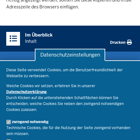
richtig angezeigt werden, sollten Sie diese kopieren und in die
Adresszeile des Browsers einfügen.
Überblick:
Im Überblick
Inhalte
Inhalt
Drucken
Datenschutzeinstellungen
Datenschutzeinstellungen
Schule & Bildung
Diese Seite verwendet Cookies, um die Benutzerfreundlichkeit der
Webseite zu verbessern.
Schulorganisation
Ministerium
Welche Cookies wir setzen, erfahren Sie in unserer
Bildungsthemen
Datenschutzerklärung
.
Lehrkräfte
Ministerin Dorothee Feller
Durch Klicken auf die untenstehenden Schaltflächen können Sie
Presse
Recht
entscheiden, welche Cookies Sie neben den zwingend notwendigen
Staatssekretär Dr. Urban Mauer
Cookies zulassen.
Schulleben
Organisation
Pressemitteilungen
Service
Open Government
zwingend notwendig
Pressefotos
Technische Cookies, die für die Nutzung der Seite zwingend vorhanden
Bibliothek
Social Media
Schule(n) suchen
sein müssen.
Amtsblatt abonnieren
Veranstaltungen
Pressekontakt