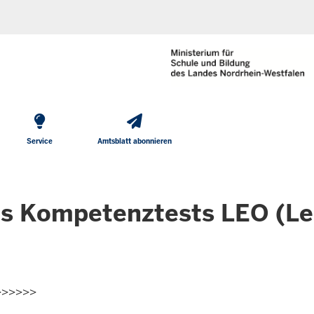
He
Direkt zum Inhalt
To
Me
Service
Amtsblatt abonnieren
es Kompetenztests LEO (Le
>>>>>>