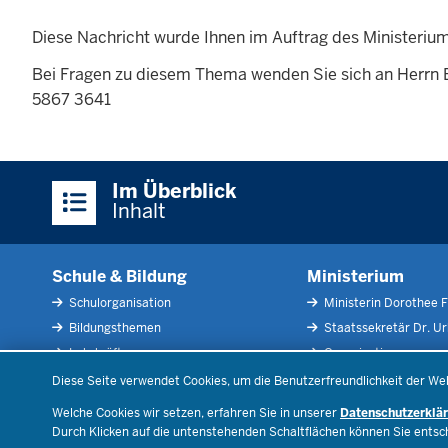
Diese Nachricht wurde Ihnen im Auftrag des Ministeriu
Bei Fragen zu diesem Thema wenden Sie sich an Herrn
5867 3641
Überblick:
Im Überblick
Inhalte
Inhalt
Schule & Bildung
Ministerium
Schulorganisation
Ministerin Dorothee F
Bildungsthemen
Staatssekretär Dr. U
Lehrkräfte
Organisation
Datenschutzeinstellungen
Recht
Open Government
Diese Seite verwendet Cookies, um die Benutzerfreundlichkeit der We
Schulleben
Bibliothek
Welche Cookies wir setzen, erfahren Sie in unserer
Datenschutzerklä
Veranstaltungen
Durch Klicken auf die untenstehenden Schaltflächen können Sie ents