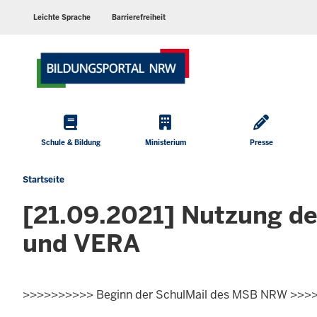
Barrierearme
Sprachen
Leichte Sprache
Barrierefreiheit
Hauptmenü
Schule & Bildung
Ministerium
Presse
Startseite
Sie
befinden
[21.09.2021] Nutzung d
sich
hier
und VERA
>>>>>>>>>> Beginn der SchulMail des MSB NRW >>>