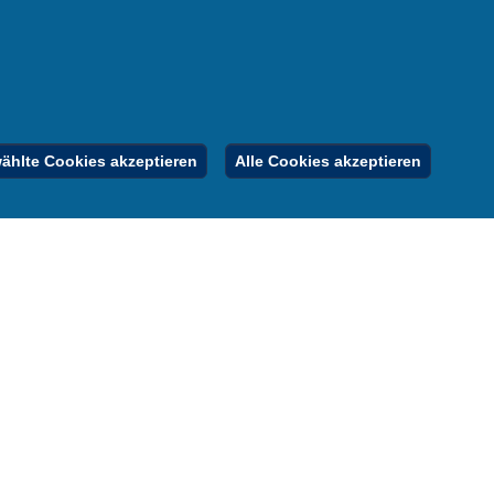
nung
er
gebote
Inhalt
Impressum
Datenschutz
hlte Cookies akzeptieren
Alle Cookies akzeptieren