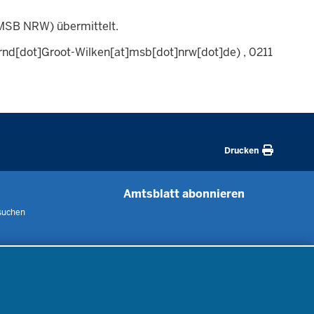
(MSB NRW) übermittelt.
nd[dot]Groot-Wilken[at]msb[dot]nrw[dot]de)
, 0211
Drucken
Amtsblatt abonnieren
suchen
 uns
m
nen