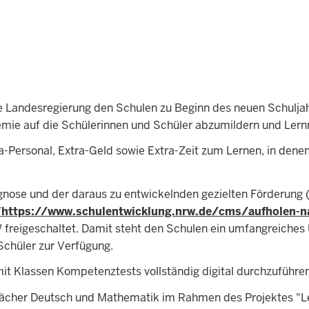
 Landesregierung den Schulen zu Beginn des neuen Schulj
mie auf die Schülerinnen und Schüler abzumildern und Ler
ra-Personal, Extra-Geld sowie Extra-Zeit zum Lernen, in d
nose und der daraus zu entwickelnden gezielten Förderung (Sä
(
https://www.schulentwicklung.nrw.de/cms/aufholen-n
freigeschaltet. Damit steht den Schulen ein umfangreiches 
Schüler zur Verfügung.
mit Klassen Kompetenztests vollständig digital durchzuführe
ie Fächer Deutsch und Mathematik im Rahmen des Projektes 