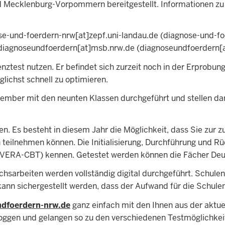
d Mecklenburg-Vorpommern bereitgestellt. Informationen zu
se-und-foerdern-nrw
[at]
zepf.uni-landau.de
(diagnose-und-fo
diagnoseundfoerdern
[at]
msb.nrw.de
(diagnoseundfoerdern[
test nutzen. Er befindet sich zurzeit noch in der Erprobun
ichst schnell zu optimieren.
tember mit den neunten Klassen durchgeführt und stellen d
n. Es besteht in diesem Jahr die Möglichkeit, dass Sie zur 
en teilnehmen können. Die Initialisierung, Durchführung und
(VERA-CBT) kennen. Getestet werden können die Fächer Deut
sarbeiten werden vollständig digital durchgeführt. Schulen m
n sichergestellt werden, dass der Aufwand für die Schulen 
dfoerdern-nrw.de
ganz einfach mit den Ihnen aus der aktu
en und gelangen so zu den verschiedenen Testmöglichkeiten