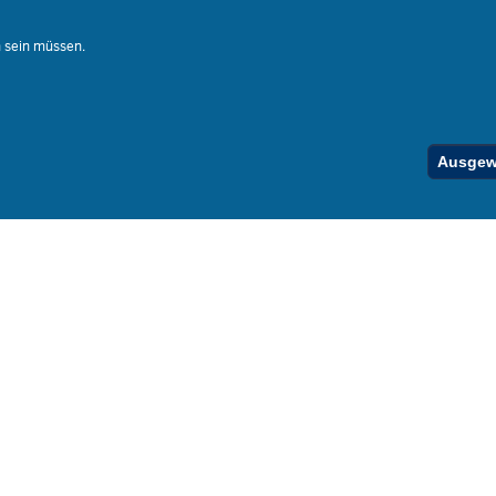
Ferienord
Stellenfind
n sein müssen.
Spezialan
Below
Ausgewä
Footer
Menu