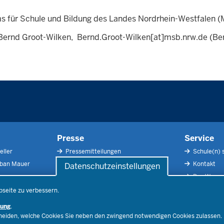
ms für Schule und Bildung des Landes Nordrhein-Westfalen 
 Bernd Groot-Wilken,
Bernd.Groot-Wilken
[at]
msb.nrw.de
(Ber
Presse
Service
eller
Pressemitteilungen
Schule(n) 
rban Mauer
Pressefotos
Kontakt
Datenschutzeinstellungen
Social Media
Der Weg zu
Pressekontakt
Impressu
bseite zu verbessern.
Publikatio
rung
.
RSS-Feed
cheiden, welche Cookies Sie neben den zwingend notwendigen Cookies zulassen.