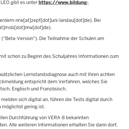
 LEO gibt es unter
https://www.bildung-
erdern-nrw[at]zepf[dot]uni-landau[dot]de)
. Bei
at]msb[dot]nrw[dot]de)
.
g ("Beta-Version"). Die Teilnahme der Schulen am
amit schon zu Beginn des Schuljahres Informationen zum
zusätzlichen Lernstandsdiagnose auch mit Ihren achten
 Rückmeldung entspricht dem Verfahren, welches Sie
sch, Englisch und Französisch.
elden sich digital an, führen die Tests digital durch
möglichst gering ist.
ellen Durchführung von VERA-8 bekannten
. Alle weiteren Informationen erhalten Sie dann dort.