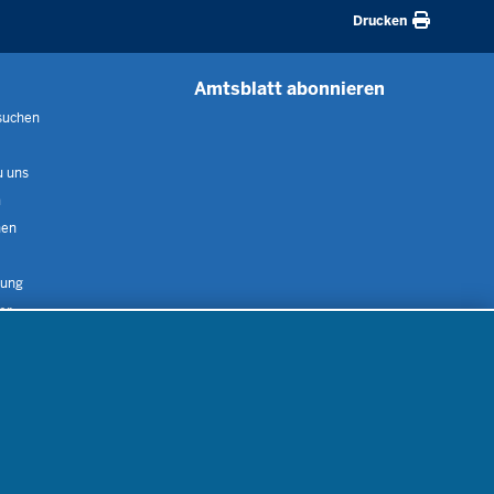
Drucken
Amtsblatt abonnieren
suchen
 uns
m
nen
nung
er
gebote
Inhalt
Impressum
Datenschutz