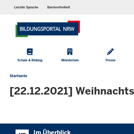
Barrierearme
Sprachen
Leichte Sprache
Barrierefreiheit
Hauptmenü
Schule & Bildung
Ministerium
Presse
Startseite
Sie
befinden
[22.12.2021] Weihnachts
sich
hier
Überblick:
Im Überblick