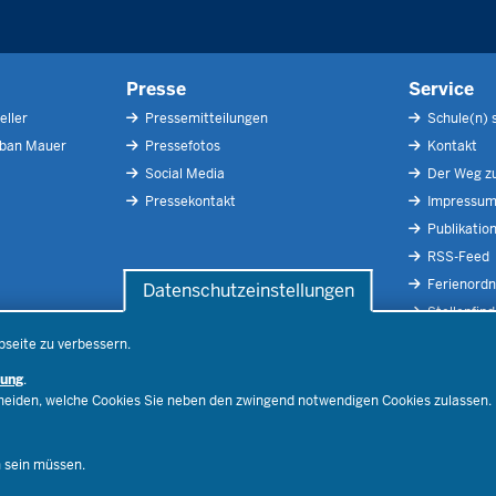
Presse
Service
eller
Pressemitteilungen
Schule(n) 
rban Mauer
Pressefotos
Kontakt
Social Media
Der Weg zu
Pressekontakt
Impressu
Publikatio
RSS-Feed
Ferienord
Datenschutzeinstellungen
Stellenfind
Spezialan
bseite zu verbessern.
rung
.
cheiden, welche Cookies Sie neben den zwingend notwendigen Cookies zulassen.
Below
Footer
Menu
n sein müssen.