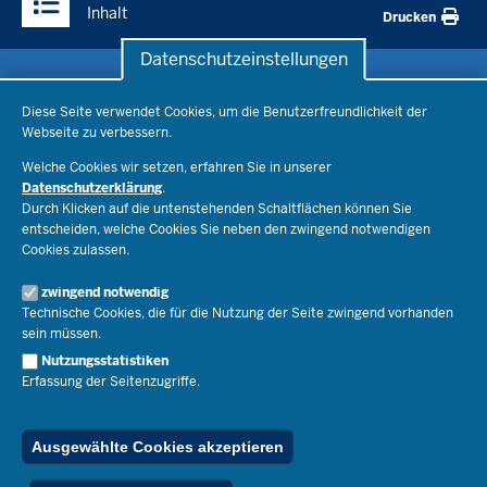
Inhalt
Drucken
Datenschutzeinstellungen
Datenschutzeinstellungen
Schule & Bildung
Diese Seite verwendet Cookies, um die Benutzerfreundlichkeit der
Webseite zu verbessern.
Schulorganisation
Ministerium
Welche Cookies wir setzen, erfahren Sie in unserer
Bildungsthemen
Datenschutzerklärung
.
Lehrkräfte
Durch Klicken auf die untenstehenden Schaltflächen können Sie
Ministerin Dorothee Feller
Presse
Recht
entscheiden, welche Cookies Sie neben den zwingend notwendigen
Staatssekretär Dr. Urban Mauer
Cookies zulassen.
Schulleben
Organisation
Pressemitteilungen
Service
Open Government
zwingend notwendig
Pressefotos
Technische Cookies, die für die Nutzung der Seite zwingend vorhanden
Bibliothek
Social Media
Schule(n) suchen
sein müssen.
Amtsblatt abonnieren
Veranstaltungen
Pressekontakt
Kontakt
Nutzungsstatistiken
Geschäftsbereich
Erfassung der Seitenzugriffe.
Der Weg zu uns
Karriere.MSB
Impressum
Publikationen
© 2026 Bildungsportal NRW
Ausgewählte Cookies akzeptieren
RSS-Feed
Below
Inhalt
Impressum
Datenschutz