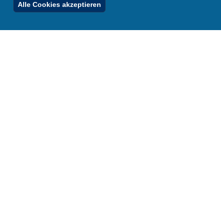
Ferienordnung
Alle Cookies akzeptieren
Footer
Menu
Stellenfinder
Spezialangebote