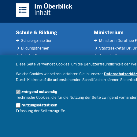
Überblick:
Im Überblick
Inhalte
Inhalt
Schule & Bildung
Ministerium
Schulorganisation
Ministerin Dorothee F
Bildungsthemen
Staatssekretär Dr. U
Lehrkräfte
Organisation
Datenschutzeinstellungen
Recht
Open Government
Diese Seite verwendet Cookies, um die Benutzerfreundlichkeit der We
Schulleben
Bibliothek
Welche Cookies wir setzen, erfahren Sie in unserer
Datenschutzerklä
Veranstaltungen
Durch Klicken auf die untenstehenden Schaltflächen können Sie ents
Geschäftsbereich
zwingend notwendig
Karriere.MSB
Technische Cookies, die für die Nutzung der Seite zwingend vorhande
Nutzungsstatistiken
Erfassung der Seitenzugriffe.
© 2026 Bildungsportal NRW