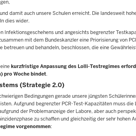
egen,
nd damit auch unsere Schulen erreicht. Die landesweit hohen
ln dies wider.
n Infektionsgeschehens und angesichts begrenzter Testkapa
zusammen mit dem Bundeskanzler eine Priorisierung von PC
se betreuen und behandeln, beschlossen, die eine Gewährleis
 eine
kurzfristige Anpassung des Lolli-Testregimes erford
n) pro Woche bindet
.
stems (Strategie 2.0)
 schwierigen Bedingungen gerade unsere jüngsten Schülerinne
leisten. Aufgrund begrenzter PCR-Test-Kapazitäten muss die
aufgrund der Problemanzeige der Labore, aber auch perspekt
zidenzphase zu schaffen und gleichzeitig der sehr hohen A
stregime vorgenommen
: