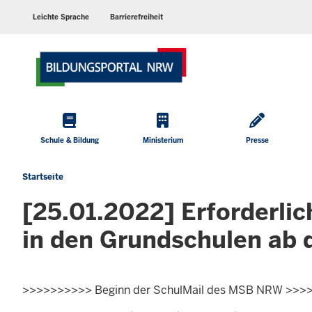
Barrierearme
Sprachen
Leichte Sprache
Barrierefreiheit
Hauptmenü
Schule & Bildung
Ministerium
Presse
Startseite
Sie
befinden
[25.01.2022] Erforderli
sich
hier
in den Grundschulen ab
>>>>>>>>>> Beginn der SchulMail des MSB NRW >>>