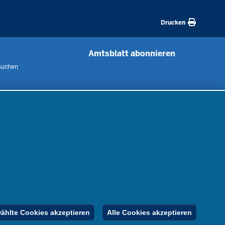
Drucken
Amtsblatt abonnieren
suchen
 uns
m
nen
nung
er
gebote
Inhalt
Impressum
Datenschutz
hlte Cookies akzeptieren
Alle Cookies akzeptieren