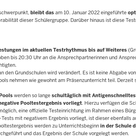
rschwerpunkt,
bleibt
das
am 10. Januar 2022 eingeführte
opt
nerabilität dieser Schülergruppe. Darüber hinaus ist diese Te
estungen im aktuellen Testrhythmus
bis auf Weiteres
(Gr
oben bis 20:30 Uhr an die Ansprechpartnerinnen und Ansprech
htigten.
 an den Grundschulen wird verändert. Es ist keine Abgabe v
ools nehmen wie gewohnt am Präsenzunterricht teil. Derzeit s
 Pools
werden so lange
schultäglich mit Antigenschnelltes
 negative Pooltestergebnis vorliegt
. Hierzu verfügen die S
möglich, eine offizielle Testeinrichtung im Rahmen eines Bür
ests mit negativem Ergebnis vorliegt, ist dieser ebenfalls a
ooltestergebnis werden zu Unterrichtsbeginn
in der Schule 
chgeführt und das Ergebnis der Schule vorgelegt werden.