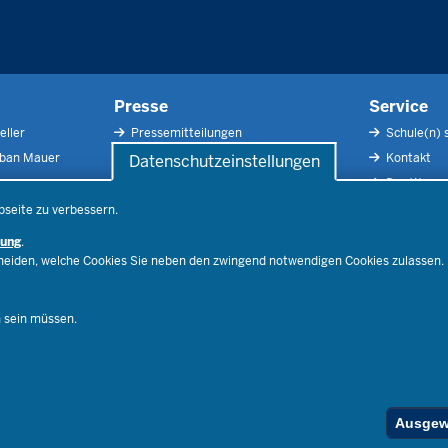
Presse
Service
eller
Pressemitteilungen
Schule(n) 
rban Mauer
Pressefotos
Kontakt
Datenschutzeinstellungen
Social Media
Der Weg zu
Pressekontakt
Impressu
bseite zu verbessern.
Publikatio
rung
.
RSS-Feed
cheiden, welche Cookies Sie neben den zwingend notwendigen Cookies zulassen.
Ferienord
Stellenfind
n sein müssen.
Spezialan
Below
Ausgewä
Footer
Menu