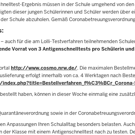
hnelltest-Ergebnis müssen in der Schule umgehend von den üb
gten dieser jungen Schülerinnen und Schüler werden über ein
von der Schule abzuholen. Gemäß Coronabetreuungsverordnung
s:
– auch für die am Lolli-Testverfahren teilnehmenden Schulen 
ende Vorrat von 3 Antigenschnelltests pro Schülerin und 
ortal
http://www.cosmo.nrw.de/
. Die maximalen Bestellm
slieferung erfolgt innerhalb von ca. 4 Werktagen nach Beste
i/index.php?title=Bestellverfahren_f%C3%BCr_Corona-
bestellt haben, können in dieser Woche einmalig eine zusätzl
Quarantäneverordnung sowie in der Coronabetreuungsverordnu
tigen Anpassungen Ihren Schulalltag besonders belasten. Auch
 der Klasse mit einem Antigenschnelltest nach zu testen. D