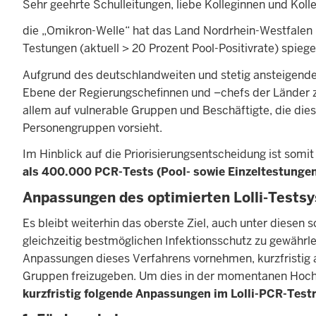
Sehr geehrte Schulleitungen, liebe Kolleginnen und Koll
die „Omikron-Welle“ hat das Land Nordrhein-Westfalen u
Testungen (aktuell > 20 Prozent Pool-Positivrate) spiege
Aufgrund des deutschlandweiten und stetig ansteigende
Ebene der Regierungschefinnen und –chefs der Länder 
allem auf vulnerable Gruppen und Beschäftigte, die die
Personengruppen vorsieht.
Im Hinblick auf die Priorisierungsentscheidung ist somit
als 400.000 PCR-Tests (Pool- sowie Einzeltestunge
Anpassungen des optimierten Lolli-Testsy
Es bleibt weiterhin das oberste Ziel, auch unter diesen
gleichzeitig bestmöglichen Infektionsschutz zu gewähr
Anpassungen dieses Verfahrens vornehmen, kurzfristig 
Gruppen freizugeben. Um dies in der momentanen Hochin
kurzfristig folgende Anpassungen im Lolli-PCR-Te