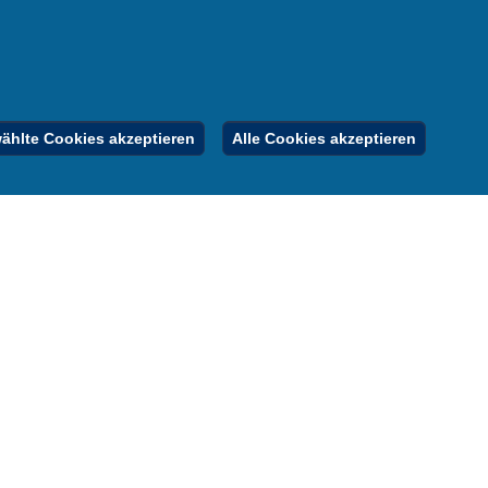
er
gebote
Inhalt
Impressum
Datenschutz
hlte Cookies akzeptieren
Alle Cookies akzeptieren