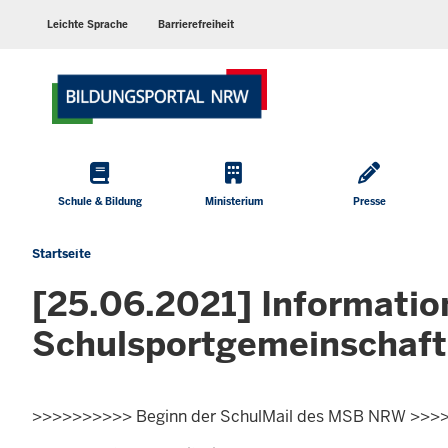
Barrierearme
Sprachen
Leichte Sprache
Barrierefreiheit
Hauptmenü
Schule & Bildung
Ministerium
Presse
Startseite
Sie
befinden
[25.06.2021] Informati
sich
hier
Schulsportgemeinschaf
>>>>>>>>>> Beginn der SchulMail des MSB NRW >>>