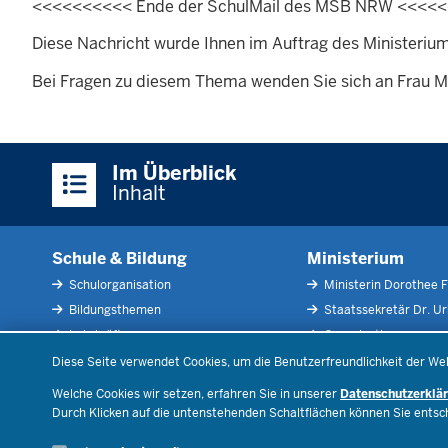
<<<<<<<<<< Ende der SchulMail des MSB NRW <<<<
Diese Nachricht wurde Ihnen im Auftrag des Ministeriu
Bei Fragen zu diesem Thema wenden Sie sich an Frau Ma
Überblick:
Im Überblick
Inhalte
Inhalt
Schule & Bildung
Ministerium
Schulorganisation
Ministerin Dorothee F
Bildungsthemen
Staatssekretär Dr. U
Lehrkräfte
Organisation
Datenschutzeinstellungen
Recht
Open Government
Diese Seite verwendet Cookies, um die Benutzerfreundlichkeit der We
Schulleben
Bibliothek
Welche Cookies wir setzen, erfahren Sie in unserer
Datenschutzerklä
Veranstaltungen
Durch Klicken auf die untenstehenden Schaltflächen können Sie ents
Geschäftsbereich