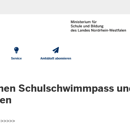
He
Direkt zum Inhalt
To
Me
Service
Amtsblatt abonnieren
onen Schulschwimmpass un
ten
>>>>>>