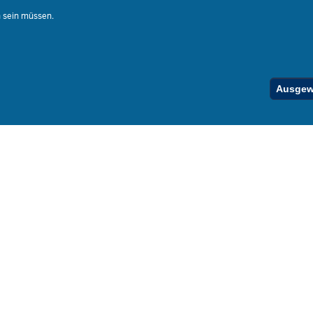
Stellenfind
n sein müssen.
Spezialan
Below
Ausgewä
Footer
Menu