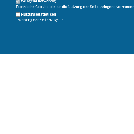
zwingend notwendig
Karriere.MSB
Technische Cookies, die für die Nutzung der Seite zwingend vorhande
Nutzungsstatistiken
Erfassung der Seitenzugriffe.
© 2026 Bildungsportal NRW