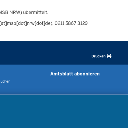
(MSB NRW) übermittelt.
g[at]msb[dot]nrw[dot]de)
, 0211 5867 3129
Drucken
Amtsblatt abonnieren
suchen
 uns
m
nen
nung