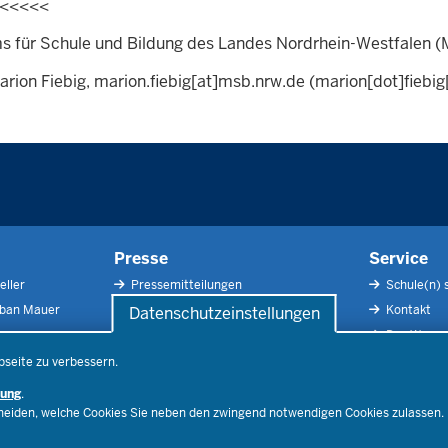
<<<<<<
ms für Schule und Bildung des Landes Nordrhein-Westfalen 
rion Fiebig,
marion.fiebig
[at]
msb.nrw.de
(marion[dot]fiebi
Presse
Service
eller
Pressemitteilungen
Schule(n) 
rban Mauer
Pressefotos
Kontakt
Datenschutzeinstellungen
Social Media
Der Weg zu
Pressekontakt
Impressu
bseite zu verbessern.
Publikatio
rung
.
RSS-Feed
cheiden, welche Cookies Sie neben den zwingend notwendigen Cookies zulassen.
Ferienord