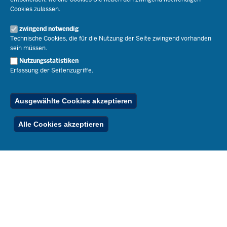
Staatssekretär Dr. Urban Mauer
Cookies zulassen.
Schulleben
Organisation
Pressemitteilungen
Service
Open Government
zwingend notwendig
Pressefotos
Technische Cookies, die für die Nutzung der Seite zwingend vorhanden
Bibliothek
Social Media
Schule(n) suchen
sein müssen.
Amtsblatt abonnieren
Veranstaltungen
Pressekontakt
Kontakt
Nutzungsstatistiken
Geschäftsbereich
Erfassung der Seitenzugriffe.
Der Weg zu uns
Karriere.MSB
Impressum
Publikationen
© 2026 Bildungsportal NRW
Ausgewählte Cookies akzeptieren
RSS-Feed
Below
Inhalt
Impressum
Datenschutz
Ferienordnung
Alle Cookies akzeptieren
Footer
Menu
Stellenfinder
Spezialangebote