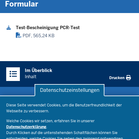
Formular
Test-Bescheinigung PCR-Test
PDF, 565,24 KB
Überblick:
Im Überblick
Inhalte
Inhalt
Drucken
Datenschutzeinstellungen
Datenschutzeinstellungen
Schule & Bildung
Diese Seite verwendet Cookies, um die Benutzerfreundlichkeit der
Webseite zu verbessern.
Schulorganisation
Ministerium
Welche Cookies wir setzen, erfahren Sie in unserer
Bildungsthemen
Datenschutzerklärung
.
Lehrkräfte
Ministerin Dorothee Feller
Durch Klicken auf die untenstehenden Schaltflächen können Sie
Presse
Recht
entscheiden, welche Cookies Sie neben den zwingend notwendigen