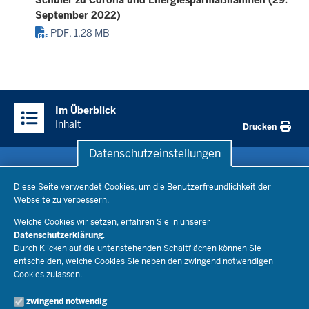
September 2022)
PDF, 1,28 MB
Überblick:
Im Überblick
Inhalte
Inhalt
Drucken
Datenschutzeinstellungen
Datenschutzeinstellungen
Schule & Bildung
Diese Seite verwendet Cookies, um die Benutzerfreundlichkeit der
Webseite zu verbessern.
Schulorganisation
Ministerium
Welche Cookies wir setzen, erfahren Sie in unserer
Bildungsthemen
Datenschutzerklärung
.
Lehrkräfte
Ministerin Dorothee Feller
Durch Klicken auf die untenstehenden Schaltflächen können Sie
Presse
Recht
entscheiden, welche Cookies Sie neben den zwingend notwendigen
Staatssekretär Dr. Urban Mauer
Cookies zulassen.
Schulleben
Organisation
Pressemitteilungen
Service
Open Government
zwingend notwendig
Pressefotos