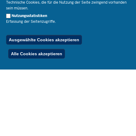
Technische Cookies, die für die Nutzung der Seite zwingend vorhanden
Bibliothek
Social Media
Schule(n) suchen
sein müssen.
Amtsblatt abonnieren
Veranstaltungen
Pressekontakt
Kontakt
Nutzungsstatistiken
Geschäftsbereich
Erfassung der Seitenzugriffe.
Der Weg zu uns
Karriere.MSB
Impressum
Publikationen
© 2026 Bildungsportal NRW
Ausgewählte Cookies akzeptieren
RSS-Feed
Below
Inhalt
Impressum
Datenschutz
Ferienordnung
Alle Cookies akzeptieren
Footer
Menu
Stellenfinder
Spezialangebote