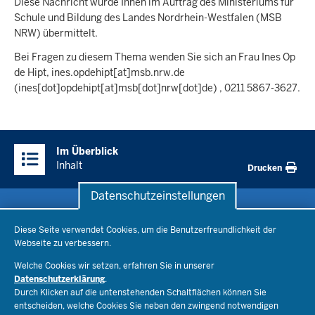
Diese Nachricht wurde Ihnen im Auftrag des Ministeriums für
Schule und Bildung des Landes Nordrhein-Westfalen (MSB
NRW) übermittelt.
Bei Fragen zu diesem Thema wenden Sie sich an Frau Ines Op
de Hipt,
ines.opdehipt
[at]
msb.nrw.de
(ines[dot]opdehipt[at]msb[dot]nrw[dot]de)
, 0211 5867-3627.
Überblick:
Im Überblick
Inhalte
Inhalt
Drucken
Datenschutzeinstellungen
Datenschutzeinstellungen
Schule & Bildung
Diese Seite verwendet Cookies, um die Benutzerfreundlichkeit der
Webseite zu verbessern.
Schulorganisation
Ministerium
Welche Cookies wir setzen, erfahren Sie in unserer
Bildungsthemen
Datenschutzerklärung
.
Lehrkräfte
Ministerin Dorothee Feller
Durch Klicken auf die untenstehenden Schaltflächen können Sie
Presse
Recht
entscheiden, welche Cookies Sie neben den zwingend notwendigen
Staatssekretär Dr. Urban Mauer