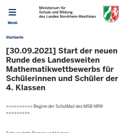
Direkt zum Inhalt
Menü
Navigation aktivieren/deaktivieren: Hauptmenü
Startseite
Sie
befinden
[30.09.2021] Start der neuen
sich
Runde des Landesweiten
hier
Mathematikwettbewerbs für
Schülerinnen und Schüler der
4. Klassen
>>>>>>>>>> Beginn der SchulMail des MSB NRW
>>>>>>>>>