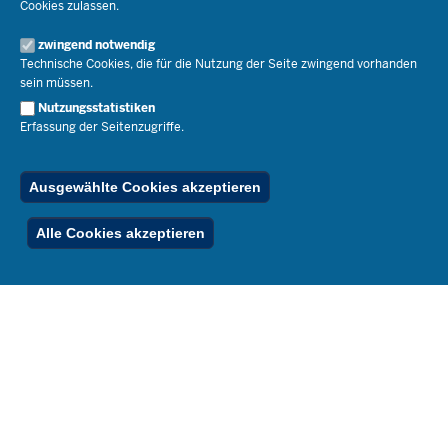
Cookies zulassen.
Schulleben
Organisation
Pressemitteilungen
Service
Open Government
zwingend notwendig
Pressefotos
Technische Cookies, die für die Nutzung der Seite zwingend vorhanden
Bibliothek
Social Media
Schule(n) suchen
sein müssen.
Amtsblatt abonnieren
Veranstaltungen
Pressekontakt
Kontakt
Nutzungsstatistiken
Geschäftsbereich
Erfassung der Seitenzugriffe.
Der Weg zu uns
Karriere.MSB
Impressum
Publikationen
© 2026 Bildungsportal NRW
Ausgewählte Cookies akzeptieren
RSS-Feed
Below
Inhalt
Impressum
Datenschutz
Ferienordnung
Alle Cookies akzeptieren
Footer
Menu
Stellenfinder
Spezialangebote