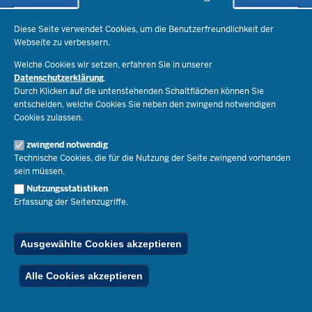
Lehrkräfte
Ministerin Dorothee Feller
Presse
Recht
Diese Seite verwendet Cookies, um die Benutzerfreundlichkeit der
Staatssekretär Dr. Urban Mauer
Webseite zu verbessern.
Schulleben
Organisation
Pressemitteilungen
Service
Welche Cookies wir setzen, erfahren Sie in unserer
Open Government
Pressefotos
Datenschutzerklärung
.
Bibliothek
Durch Klicken auf die untenstehenden Schaltflächen können Sie
Social Media
Schule(n) suchen
Amtsblatt abonnieren
Veranstaltungen
entscheiden, welche Cookies Sie neben den zwingend notwendigen
Pressekontakt
Kontakt
Cookies zulassen.
Geschäftsbereich
Der Weg zu uns
Karriere.MSB
zwingend notwendig
Impressum
Technische Cookies, die für die Nutzung der Seite zwingend vorhanden
Publikationen
© 2026 Bildungsportal NRW
sein müssen.
RSS-Feed
Nutzungsstatistiken
Below
Inhalt
Impressum
Datenschutz
Ferienordnung
Erfassung der Seitenzugriffe.
Footer
Menu
Stellenfinder
Spezialangebote
Ausgewählte Cookies akzeptieren
Alle Cookies akzeptieren