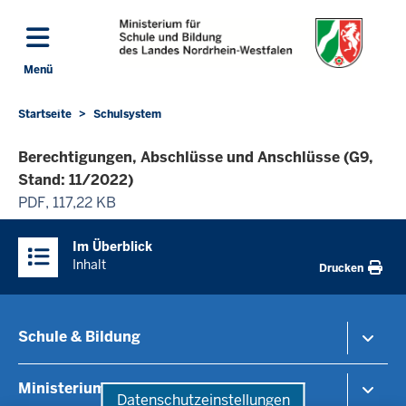
Direkt zum Inhalt
Menü
Navigation aktivieren/deaktivieren: Hauptmenü
Startseite
Schulsystem
Sie
befinden
Berechtigungen, Abschlüsse und Anschlüsse (G9,
sich
Stand: 11/2022)
hier
PDF, 117,22 KB
Überblick:
Im Überblick
Inhalte
Inhalt
Drucken
Schule & Bildung
Schulorganisation
Ministerium
Datenschutzeinstellungen
Bildungsthemen