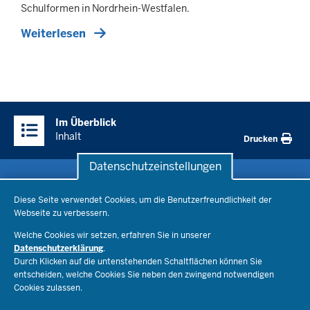
Schulformen in Nordrhein-Westfalen.
Weiterlesen
Überblick:
Im Überblick
Inhalte
Inhalt
Drucken
Datenschutzeinstellungen
Datenschutzeinstellungen
Schule & Bildung
Diese Seite verwendet Cookies, um die Benutzerfreundlichkeit der
Webseite zu verbessern.
Schulorganisation
Ministerium
Welche Cookies wir setzen, erfahren Sie in unserer
Bildungsthemen
Datenschutzerklärung
.
Lehrkräfte
Ministerin Dorothee Feller
Durch Klicken auf die untenstehenden Schaltflächen können Sie
Presse
Recht
entscheiden, welche Cookies Sie neben den zwingend notwendigen
Staatssekretär Dr. Urban Mauer
Cookies zulassen.
Schulleben
Organisation
Pressemitteilungen
Service