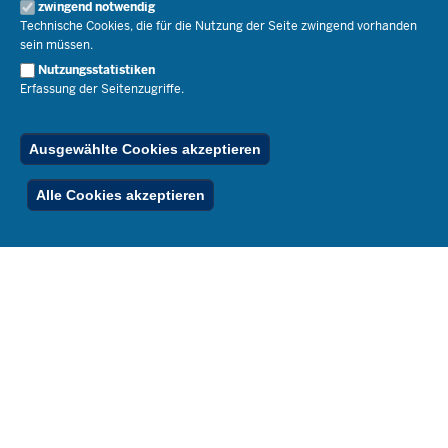
Open Government
zwingend notwendig
Pressefotos
Technische Cookies, die für die Nutzung der Seite zwingend vorhanden
Bibliothek
Social Media
Schule(n) suchen
sein müssen.
Amtsblatt abonnieren
Veranstaltungen
Pressekontakt
Kontakt
Nutzungsstatistiken
Geschäftsbereich
Erfassung der Seitenzugriffe.
Der Weg zu uns
Karriere.MSB
Impressum
Publikationen
© 2026 Bildungsportal NRW
Ausgewählte Cookies akzeptieren
RSS-Feed
Below
Inhalt
Impressum
Datenschutz
Ferienordnung
Alle Cookies akzeptieren
Footer
Menu
Stellenfinder
Spezialangebote