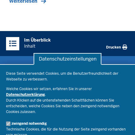
Weiterlesen
Überblick:
Im Überblick
Inhalte
Inhalt
Drucken
Datenschutzeinstellungen
Datenschutzeinstellungen
Schule & Bildung
Diese Seite verwendet Cookies, um die Benutzerfreundlichkeit der
Webseite zu verbessern.
Schulorganisation
Ministerium
Welche Cookies wir setzen, erfahren Sie in unserer
Bildungsthemen
Datenschutzerklärung
.
Lehrkräfte
Durch Klicken auf die untenstehenden Schaltflächen können Sie
Ministerin Dorothee Feller
Presse
Recht
entscheiden, welche Cookies Sie neben den zwingend notwendigen
Staatssekretär Dr. Urban Mauer
Cookies zulassen.
Schulleben
Organisation
Pressemitteilungen
Service
Open Government
zwingend notwendig
Pressefotos
Technische Cookies, die für die Nutzung der Seite zwingend vorhanden
Bibliothek
Social Media
Schule(n) suchen
sein müssen.