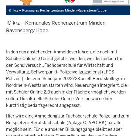
©
krz – Komunales Rechenzentrum Minden-Ravensberg/Lippe
​​​​​© krz – Komunales Rechenzentrum Minden-
Ravensberg/Lippe
In den nun anstehenden Anmeldeverfahren, die noch mit
Schüler Online 1.0 durchgeführt werden, werden jedoch für
den Schulversuch „Fachoberschule für Wirtschaft und
Verwaltung, Schwerpunkt: Polizeivollzugsdienst („FOS
Polizei“), der zum Schuljahr 2022/23 an elf Berufskollegs in
Nordrhein-Westfalen starten wird, Neuerungen integriert, die
mit Schüler Online 2.0 auch in der Fläche ermöglicht werden
sollen. Die aktuelle Schüler Online-Version wurde hier
kurzfristig bedarfsgerecht angepasst.
Hier wird eine Anmeldung zur Fachoberschule Polizei und zum
Beispiel zur Berufsfachschule (Anlage C, APO-BK) parallel
möglich sein. Für die anderen Bildungsgänge bleibt es aber
vorerst weiterhin bei der Einschränkung, dass auf jedem