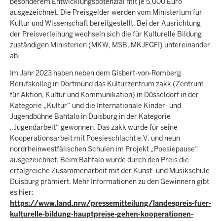
besonderem Entwicklungspotenzial mit je 5.000 Euro
ausgezeichnet. Die Preisgelder werden vom Ministerium für
Kultur und Wissenschaft bereitgestellt. Bei der Ausrichtung
der Preisverleihung wechseln sich die für Kulturelle Bildung
zuständigen Ministerien (MKW, MSB, MKJFGFI) untereinander
ab.
Im Jahr 2023 haben neben dem Gisbert-von-Romberg
Berufskolleg in Dortmund das Kulturzentrum zakk (Zentrum
für Aktion, Kultur und Kommunikation) in Düsseldorf in der
Kategorie „Kultur“ und die Internationale Kinder- und
Jugendbühne Bahtalo in Duisburg in der Kategorie
„Jugendarbeit“ gewonnen. Das zakk wurde für seine
Kooperationsarbeit mit Poesieschlacht e.V. und neun
nordrheinwestfälischen Schulen im Projekt „Poesiepause“
ausgezeichnet. Beim Bahtalo wurde durch den Preis die
erfolgreiche Zusammenarbeit mit der Kunst- und Musikschule
Duisburg prämiert. Mehr Informationen zu den Gewinnern gibt
es hier:
https://www.land.nrw/pressemitteilung/landespreis-fuer-
kulturelle-bildung-hauptpreise-gehen-kooperationen-