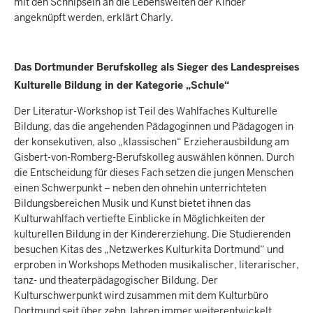
mit den Schnipseln an die Lebenswelten der Kinder
angeknüpft werden, erklärt Charly.
Das Dortmunder Berufskolleg als Sieger des Landespreises
Kulturelle Bildung in der Kategorie „Schule“
Der Literatur-Workshop ist Teil des Wahlfaches Kulturelle
Bildung, das die angehenden Pädagoginnen und Pädagogen in
der konsekutiven, also „klassischen“ Erzieherausbildung am
Gisbert-von-Romberg-Berufskolleg auswählen können. Durch
die Entscheidung für dieses Fach setzen die jungen Menschen
einen Schwerpunkt – neben den ohnehin unterrichteten
Bildungsbereichen Musik und Kunst bietet ihnen das
Kulturwahlfach vertiefte Einblicke in Möglichkeiten der
kulturellen Bildung in der Kindererziehung. Die Studierenden
besuchen Kitas des „Netzwerkes Kulturkita Dortmund“ und
erproben in Workshops Methoden musikalischer, literarischer,
tanz- und theaterpädagogischer Bildung. Der
Kulturschwerpunkt wird zusammen mit dem Kulturbüro
Dortmund seit über zehn Jahren immer weiterentwickelt.