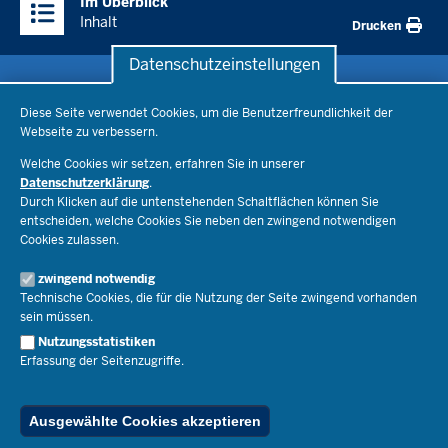
Im Überblick
Inhalte
Inhalt
Drucken
Datenschutzeinstellungen
Datenschutzeinstellungen
Schule & Bildung
Diese Seite verwendet Cookies, um die Benutzerfreundlichkeit der
Webseite zu verbessern.
Schulorganisation
Ministerium
Welche Cookies wir setzen, erfahren Sie in unserer
Bildungsthemen
Datenschutzerklärung
.
Lehrkräfte
Ministerin Dorothee Feller
Durch Klicken auf die untenstehenden Schaltflächen können Sie
Presse
Recht
entscheiden, welche Cookies Sie neben den zwingend notwendigen
Staatssekretär Dr. Urban Mauer
Cookies zulassen.
Schulleben
Organisation
Pressemitteilungen
Service
Open Government
zwingend notwendig
Pressefotos
Technische Cookies, die für die Nutzung der Seite zwingend vorhanden
Bibliothek
Social Media
Schule(n) suchen
sein müssen.
Amtsblatt abonnieren
Veranstaltungen
Pressekontakt
Kontakt
Nutzungsstatistiken
Geschäftsbereich
Erfassung der Seitenzugriffe.
Der Weg zu uns
Karriere.MSB
Impressum
Publikationen
© 2026 Bildungsportal NRW
Ausgewählte Cookies akzeptieren
RSS-Feed