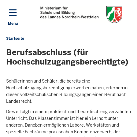
Direkt zum Inhalt
Menü
Navigation aktivieren/deaktivieren: Hauptmenü
Startseite
Sie
befinden
Berufsabschluss (für
sich
Hochschulzugangsberechtigte)
hier
Schülerinnen und Schüler, die bereits eine
Hochschulzugangsberechtigung erworben haben, erlernen in
diesen vollzeitschulischen Bildungsgängen einen Beruf nach
Landesrecht.
Dies erfolgt in einem praktisch und theoretisch eng verzahnten
Unterricht. Das Klassenzimmer ist hier ein Lernort unter
anderen. Daneben ermöglichen Labore, Werkstätten und
spezielle Fachräume praxisnahen Kompetenzerwerb, der