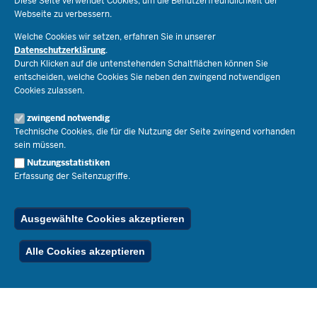
Diese Seite verwendet Cookies, um die Benutzerfreundlichkeit der
Webseite zu verbessern.
Schulorganisation
Ministerium
Welche Cookies wir setzen, erfahren Sie in unserer
Bildungsthemen
Datenschutzerklärung
.
Lehrkräfte
Ministerin Dorothee Feller
Durch Klicken auf die untenstehenden Schaltflächen können Sie
Presse
Recht
entscheiden, welche Cookies Sie neben den zwingend notwendigen
Staatssekretär Dr. Urban Mauer
Cookies zulassen.
Schulleben
Organisation
Pressemitteilungen
Service
Open Government
zwingend notwendig
Pressefotos
Technische Cookies, die für die Nutzung der Seite zwingend vorhanden
Bibliothek
Social Media
Schule(n) suchen
sein müssen.
Amtsblatt abonnieren
Veranstaltungen
Pressekontakt
Kontakt
Nutzungsstatistiken
Geschäftsbereich
Erfassung der Seitenzugriffe.
Der Weg zu uns
Karriere.MSB
Impressum
Publikationen
© 2026 Bildungsportal NRW
Ausgewählte Cookies akzeptieren
RSS-Feed
Below
Inhalt
Impressum
Datenschutz
Ferienordnung
Alle Cookies akzeptieren
Footer
Menu
Stellenfinder
Spezialangebote