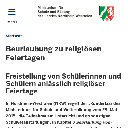
Direkt zum Inhalt
Menü
Navigation aktivieren/deaktivieren: Hauptmenü
Startseite
Sie
befinden
Beurlaubung zu religiösen
sich
Feiertagen
hier
Freistellung von Schülerinnen und
Schülern anlässlich religiöser
Feiertage
In Nordrhein-Westfalen (NRW) regelt der „Runderlass des
Ministeriums für Schule und Weiterbildung vom 29. Mai
2015“ die Teilnahme am Unterricht und an sonstigen
Schulveranstaltungen. In
Kapitel 3
Beurlaubung vom