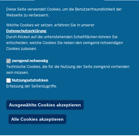
Datenschutzeinstellungen
Schule & Bildung
Diese Seite verwendet Cookies, um die Benutzerfreundlichkeit der
Webseite zu verbessern.
Schulorganisation
Ministerium
Welche Cookies wir setzen, erfahren Sie in unserer
Bildungsthemen
Datenschutzerklärung
.
Lehrkräfte
Durch Klicken auf die untenstehenden Schaltflächen können Sie
Ministerin Dorothee Feller
Presse
Recht
entscheiden, welche Cookies Sie neben den zwingend notwendigen
Staatssekretär Dr. Urban Mauer
Cookies zulassen.
Schulleben
Organisation
Pressemitteilungen
Service
Open Government
zwingend notwendig
Pressefotos
Technische Cookies, die für die Nutzung der Seite zwingend vorhanden
Bibliothek
Social Media
Schule(n) suchen
sein müssen.
Amtsblatt abonnieren
Veranstaltungen
Pressekontakt
Kontakt
Nutzungsstatistiken
Geschäftsbereich
Erfassung der Seitenzugriffe.
Der Weg zu uns
Karriere.MSB
Impressum
Publikationen
© 2026 Bildungsportal NRW
Ausgewählte Cookies akzeptieren
RSS-Feed
Below
Inhalt
Impressum
Datenschutz
Ferienordnung
Alle Cookies akzeptieren
Footer
Menu
Stellenfinder
Spezialangebote