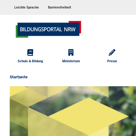
Barrierearme
Sprachen
Leichte Sprache
Barrierefreiheit
Hauptmenü
Schule & Bildung
Ministerium
Presse
Startseite
Sie
befinden
sich
hier