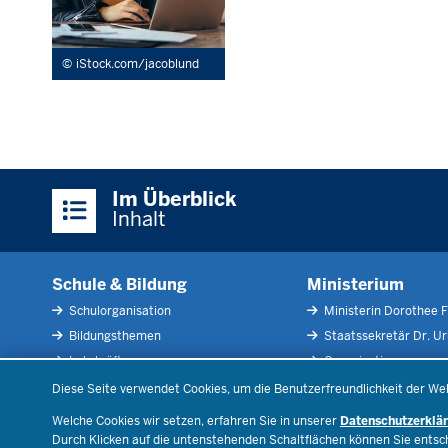
iStock.com/jacoblund
Überblick:
Im Überblick
Inhalte
Inhalt
Schule & Bildung
Ministerium
Schulorganisation
Ministerin Dorothee F
Bildungsthemen
Staatssekretär Dr. U
Lehrkräfte
Organisation
Datenschutzeinstellungen
Recht
Open Government
Diese Seite verwendet Cookies, um die Benutzerfreundlichkeit der We
Schulleben
Bibliothek
Welche Cookies wir setzen, erfahren Sie in unserer
Datenschutzerklä
Veranstaltungen
Durch Klicken auf die untenstehenden Schaltflächen können Sie ents