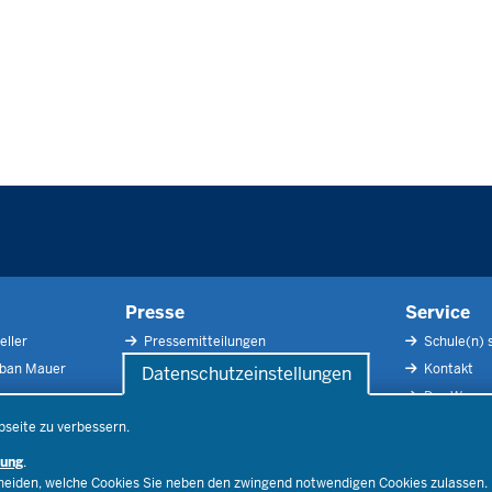
Presse
Service
eller
Pressemitteilungen
Schule(n) 
rban Mauer
Pressefotos
Kontakt
Datenschutzeinstellungen
Social Media
Der Weg zu
Pressekontakt
Impressu
bseite zu verbessern.
Publikatio
rung
.
RSS-Feed
cheiden, welche Cookies Sie neben den zwingend notwendigen Cookies zulassen.