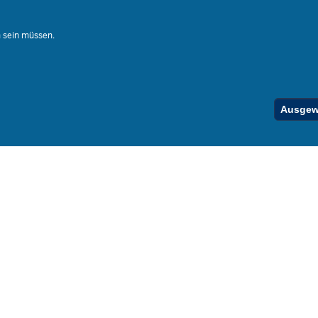
Ferienord
Stellenfind
n sein müssen.
Spezialan
Below
Ausgewä
Footer
Menu