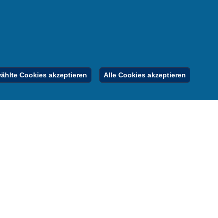
nung
er
gebote
Inhalt
Impressum
Datenschutz
hlte Cookies akzeptieren
Alle Cookies akzeptieren