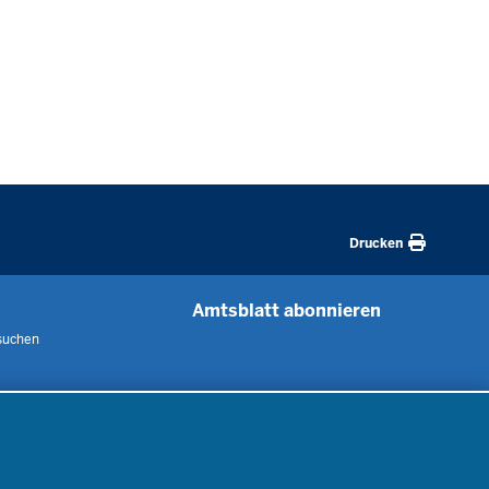
Drucken
Amtsblatt abonnieren
suchen
 uns
m
nen