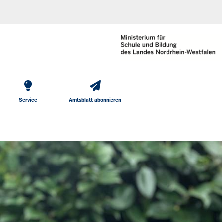
He
Direkt zum Inhalt
To
Me
Service
Amtsblatt abonnieren