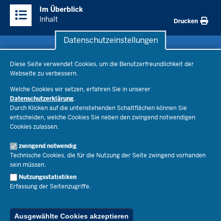
Überblick:
Im Überblick
Inhalte
Inhalt
Drucken
Datenschutzeinstellungen
Datenschutzeinstellungen
Schule & Bildung
Diese Seite verwendet Cookies, um die Benutzerfreundlichkeit der
Webseite zu verbessern.
Schulorganisation
Ministerium
Welche Cookies wir setzen, erfahren Sie in unserer
Bildungsthemen
Datenschutzerklärung
.
Lehrkräfte
Durch Klicken auf die untenstehenden Schaltflächen können Sie
Ministerin Dorothee Feller
Presse
Recht
entscheiden, welche Cookies Sie neben den zwingend notwendigen
Staatssekretär Dr. Urban Mauer
Cookies zulassen.
Schulleben
Organisation
Pressemitteilungen
Service
Open Government
zwingend notwendig
Pressefotos
Technische Cookies, die für die Nutzung der Seite zwingend vorhanden
Bibliothek
Social Media
Schule(n) suchen
sein müssen.
Amtsblatt abonnieren
Veranstaltungen
Pressekontakt
Kontakt
Nutzungsstatistiken
Geschäftsbereich
Erfassung der Seitenzugriffe.
Der Weg zu uns
Karriere.MSB
Impressum
Publikationen
© 2026 Bildungsportal NRW
Ausgewählte Cookies akzeptieren