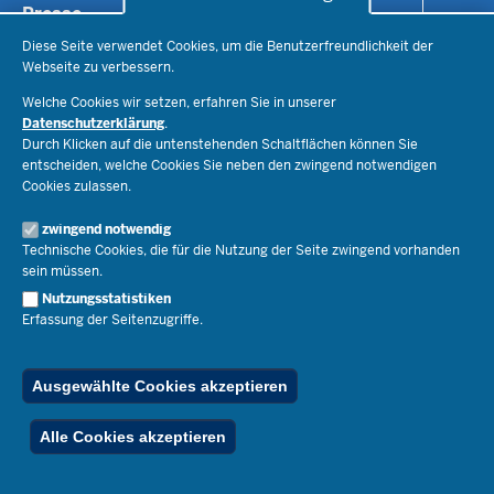
Presse
Recht
Staatssekretär Dr. Urban Mauer
Schulleben
Diese Seite verwendet Cookies, um die Benutzerfreundlichkeit der
Organisation
Pressemitteilungen
Webseite zu verbessern.
Service
Open Government
Pressefotos
Welche Cookies wir setzen, erfahren Sie in unserer
Bibliothek
Social Media
Datenschutzerklärung
.
Schule(n) suchen
Amtsblatt abonnieren
Veranstaltungen
Durch Klicken auf die untenstehenden Schaltflächen können Sie
Pressekontakt
Kontakt
Geschäftsbereich
entscheiden, welche Cookies Sie neben den zwingend notwendigen
Der Weg zu uns
Cookies zulassen.
Karriere.MSB
Impressum
zwingend notwendig
Publikationen
© 2026 Bildungsportal NRW
Technische Cookies, die für die Nutzung der Seite zwingend vorhanden
RSS-Feed
sein müssen.
Below
Inhalt
Impressum
Datenschutz
Ferienordnung
Footer
Nutzungsstatistiken
Menu
Stellenfinder
Erfassung der Seitenzugriffe.
Spezialangebote
Ausgewählte Cookies akzeptieren
Alle Cookies akzeptieren