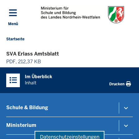
Direkt zum Inhalt
Menü
Navigation aktivieren/deaktivieren: Hauptmenü
Startseite
Sie
befinden
SVA Erlass Amtsblatt
sich
PDF, 212,37 KB
hier
Überblick:
Im Überblick
Inhalte
Inhalt
Drucken
Schule & Bildung
Schulorganisation
Ministerium
Bildungsthemen
Datenschutzeinstellungen
Lehrkräfte
Ministerin Dorothee Feller