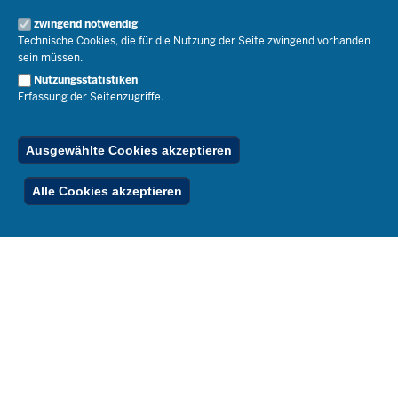
Pressemitteilungen
Service
Open Government
zwingend notwendig
Pressefotos
Technische Cookies, die für die Nutzung der Seite zwingend vorhanden
Bibliothek
Social Media
Schule(n) suchen
sein müssen.
Amtsblatt abonnieren
Veranstaltungen
Pressekontakt
Kontakt
Nutzungsstatistiken
Geschäftsbereich
Erfassung der Seitenzugriffe.
Der Weg zu uns
Karriere.MSB
Impressum
Publikationen
© 2026 Bildungsportal NRW
Ausgewählte Cookies akzeptieren
RSS-Feed
Below
Inhalt
Impressum
Datenschutz
Ferienordnung
Alle Cookies akzeptieren
Footer
Menu
Stellenfinder
Spezialangebote