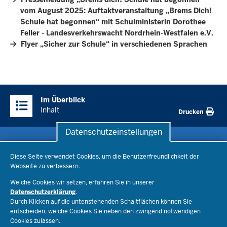
vom August 2025: Auftaktveranstaltung „Brems Dich!
Schule hat begonnen“ mit Schulministerin Dorothee
Feller - Landesverkehrswacht Nordrhein-Westfalen e.V.
Flyer „Sicher zur Schule“ in verschiedenen Sprachen
Überblick:
Im Überblick
Inhalte
Inhalt
Drucken
Datenschutzeinstellungen
Datenschutzeinstellungen
Schule & Bildung
Diese Seite verwendet Cookies, um die Benutzerfreundlichkeit der
Webseite zu verbessern.
Schulorganisation
Ministerium
Welche Cookies wir setzen, erfahren Sie in unserer
Bildungsthemen
Datenschutzerklärung
.
Lehrkräfte
Ministerin Dorothee Feller
Durch Klicken auf die untenstehenden Schaltflächen können Sie
Presse
Recht
entscheiden, welche Cookies Sie neben den zwingend notwendigen
Staatssekretär Dr. Urban Mauer
Cookies zulassen.
Schulleben
Organisation