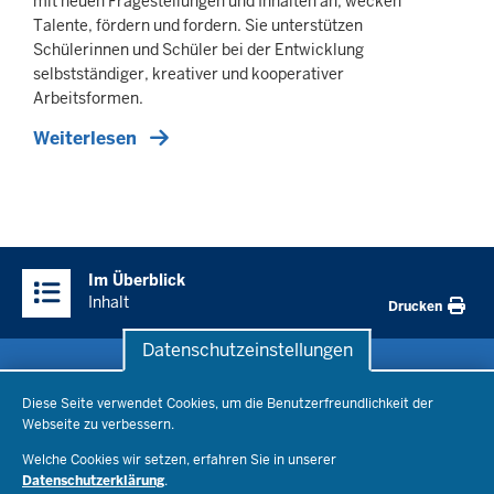
mit neuen Fragestellungen und Inhalten an, wecken
Talente, fördern und fordern. Sie unterstützen
Schülerinnen und Schüler bei der Entwicklung
selbstständiger, kreativer und kooperativer
Arbeitsformen.
Weiterlesen
Überblick:
Im Überblick
Inhalte
Inhalt
Drucken
Datenschutzeinstellungen
Datenschutzeinstellungen
Schule & Bildung
Diese Seite verwendet Cookies, um die Benutzerfreundlichkeit der
Webseite zu verbessern.
Schulorganisation
Ministerium
Welche Cookies wir setzen, erfahren Sie in unserer
Bildungsthemen
Datenschutzerklärung
.
Lehrkräfte