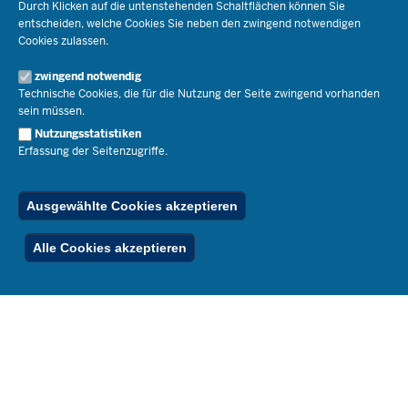
Ministerin Dorothee Feller
Durch Klicken auf die untenstehenden Schaltflächen können Sie
Presse
Recht
entscheiden, welche Cookies Sie neben den zwingend notwendigen
Staatssekretär Dr. Urban Mauer
Cookies zulassen.
Schulleben
Organisation
Pressemitteilungen
Service
Open Government
zwingend notwendig
Pressefotos
Technische Cookies, die für die Nutzung der Seite zwingend vorhanden
Bibliothek
Social Media
Schule(n) suchen
sein müssen.
Amtsblatt abonnieren
Veranstaltungen
Pressekontakt
Kontakt
Nutzungsstatistiken
Geschäftsbereich
Erfassung der Seitenzugriffe.
Der Weg zu uns
Karriere.MSB
Impressum
Publikationen
© 2026 Bildungsportal NRW
Ausgewählte Cookies akzeptieren
RSS-Feed
Below
Inhalt
Impressum
Datenschutz
Ferienordnung
Alle Cookies akzeptieren
Footer
Menu
Stellenfinder
Spezialangebote