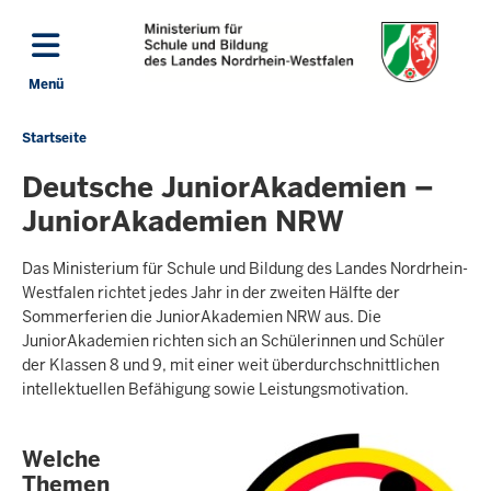
Direkt zum Inhalt
Menü
Navigation aktivieren/deaktivieren: Hauptmenü
Startseite
Sie
befinden
Deutsche JuniorAkademien –
sich
JuniorAkademien NRW
hier
Das Ministerium für Schule und Bildung des Landes Nordrhein-
Westfalen richtet jedes Jahr in der zweiten Hälfte der
Sommerferien die JuniorAkademien NRW aus. Die
JuniorAkademien richten sich an Schülerinnen und Schüler
der Klassen 8 und 9, mit einer weit überdurchschnittlichen
intellektuellen Befähigung sowie Leistungsmotivation.
Welche
Themen