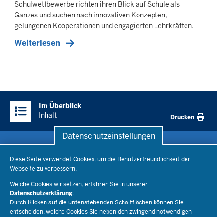
Schulwettbewerbe richten ihren Blick auf Schule als
Ganzes und suchen nach innovativen Konzepten,
gelungenen Kooperationen und engagierten Lehrkräften.
Weiterlesen
Überblick:
Im Überblick
Inhalte
Inhalt
Drucken
Datenschutzeinstellungen
Datenschutzeinstellungen
Schule & Bildung
Diese Seite verwendet Cookies, um die Benutzerfreundlichkeit der
Webseite zu verbessern.
Schulorganisation
Ministerium
Welche Cookies wir setzen, erfahren Sie in unserer
Bildungsthemen
Datenschutzerklärung
.
Lehrkräfte
Durch Klicken auf die untenstehenden Schaltflächen können Sie
Ministerin Dorothee Feller
Presse
Recht
entscheiden, welche Cookies Sie neben den zwingend notwendigen
Staatssekretär Dr. Urban Mauer