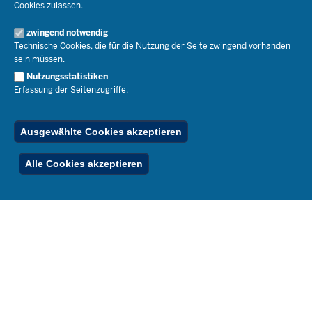
Cookies zulassen.
Schulleben
Organisation
Pressemitteilungen
Service
Open Government
zwingend notwendig
Pressefotos
Technische Cookies, die für die Nutzung der Seite zwingend vorhanden
Bibliothek
Social Media
Schule(n) suchen
sein müssen.
Amtsblatt abonnieren
Veranstaltungen
Pressekontakt
Kontakt
Nutzungsstatistiken
Geschäftsbereich
Erfassung der Seitenzugriffe.
Der Weg zu uns
Karriere.MSB
Impressum
Publikationen
© 2026 Bildungsportal NRW
Ausgewählte Cookies akzeptieren
RSS-Feed
Below
Inhalt
Impressum
Datenschutz
Ferienordnung
Alle Cookies akzeptieren
Footer
Menu
Stellenfinder
Spezialangebote