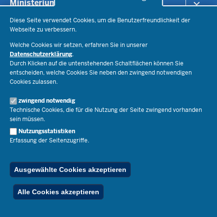
Ministerium
Bildungsthemen
Lehrkräfte
Diese Seite verwendet Cookies, um die Benutzerfreundlichkeit der
Ministerin Dorothee Feller
Presse
Webseite zu verbessern.
Recht
Staatssekretär Dr. Urban Mauer
Schulleben
Welche Cookies wir setzen, erfahren Sie in unserer
Organisation
Pressemitteilungen
Datenschutzerklärung
.
Service
Open Government
Durch Klicken auf die untenstehenden Schaltflächen können Sie
Pressefotos
Bibliothek
entscheiden, welche Cookies Sie neben den zwingend notwendigen
Social Media
Schule(n) suchen
Cookies zulassen.
Amtsblatt abonnieren
Veranstaltungen
Pressekontakt
Kontakt
Geschäftsbereich
zwingend notwendig
Der Weg zu uns
Karriere.MSB
Technische Cookies, die für die Nutzung der Seite zwingend vorhanden
Impressum
sein müssen.
Publikationen
© 2026 Bildungsportal NRW
Nutzungsstatistiken
RSS-Feed
Erfassung der Seitenzugriffe.
Below
Inhalt
Impressum
Datenschutz
Ferienordnung
Footer
Menu
Stellenfinder
Ausgewählte Cookies akzeptieren
Spezialangebote
Alle Cookies akzeptieren