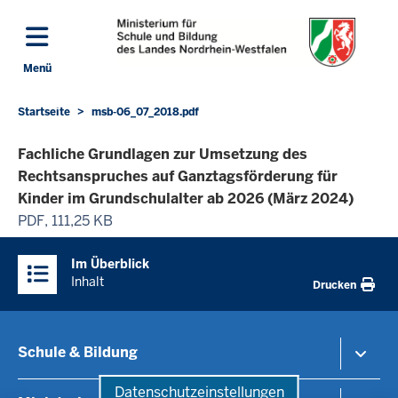
Direkt zum Inhalt
Menü
Navigation aktivieren/deaktivieren: Hauptmenü
Startseite
msb-06_07_2018.pdf
Sie
befinden
Fachliche Grundlagen zur Umsetzung des
sich
Rechtsanspruches auf Ganztagsförderung für
hier
Kinder im Grundschulalter ab 2026 (März 2024)
PDF, 111,25 KB
Überblick:
Im Überblick
Inhalte
Inhalt
Drucken
Schule & Bildung
Datenschutzeinstellungen
Schulorganisation