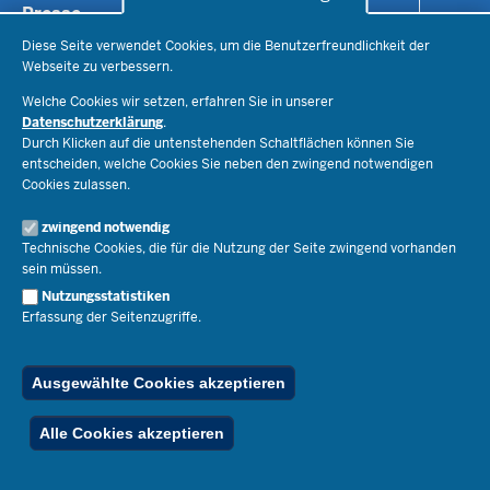
Presse
Recht
Staatssekretär Dr. Urban Mauer
Schulleben
Diese Seite verwendet Cookies, um die Benutzerfreundlichkeit der
Organisation
Pressemitteilungen
Webseite zu verbessern.
Service
Open Government
Pressefotos
Welche Cookies wir setzen, erfahren Sie in unserer
Bibliothek
Social Media
Datenschutzerklärung
.
Schule(n) suchen
Amtsblatt abonnieren
Veranstaltungen
Durch Klicken auf die untenstehenden Schaltflächen können Sie
Pressekontakt
Kontakt
Geschäftsbereich
entscheiden, welche Cookies Sie neben den zwingend notwendigen
Der Weg zu uns
Cookies zulassen.
Karriere.MSB
Impressum
zwingend notwendig
Publikationen
© 2026 Bildungsportal NRW
Technische Cookies, die für die Nutzung der Seite zwingend vorhanden
RSS-Feed
sein müssen.
Below
Inhalt
Impressum
Datenschutz
Ferienordnung
Footer
Nutzungsstatistiken
Menu
Stellenfinder
Erfassung der Seitenzugriffe.
Spezialangebote
Ausgewählte Cookies akzeptieren
Alle Cookies akzeptieren