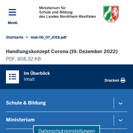
Direkt zum Inhalt
Menü
Navigation aktivieren/deaktivieren: Hauptmenü
Startseite
msb-06_07_2018.pdf
Sie
befinden
Handlungskonzept Corona (19. Dezember 2022)
sich
PDF, 808,32 KB
hier
Überblick:
Im Überblick
Inhalte
Inhalt
Drucken
Schule & Bildung
Schulorganisation
Ministerium
Bildungsthemen
Datenschutzeinstellungen
Lehrkräfte
Ministerin Dorothee Feller