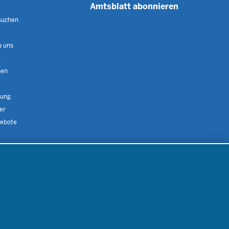
Amtsblatt abonnieren
suchen
 uns
m
nen
nung
er
gebote
Inhalt
Impressum
Datenschutz