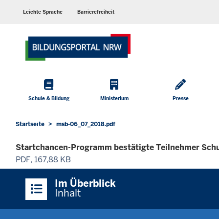
Barrierearme
Sprachen
Leichte Sprache
Barrierefreiheit
Hauptmenü
Schule & Bildung
Ministerium
Presse
Startseite
msb-06_07_2018.pdf
Sie
befinden
Startchancen-Programm bestätigte Teilnehmer Schul
sich
PDF, 167,88 KB
hier
Überblick:
Im Überblick
Inhalte
Inhalt