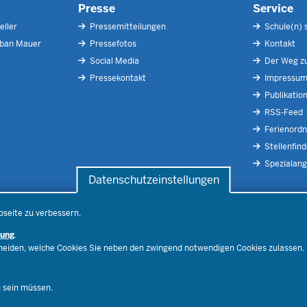
Presse
Service
eller
Pressemitteilungen
Schule(n) 
rban Mauer
Pressefotos
Kontakt
Social Media
Der Weg zu
Pressekontakt
Impressu
Publikatio
RSS-Feed
Ferienord
Stellenfind
Spezialan
Datenschutzeinstellungen
bseite zu verbessern.
Below
Footer
rung
.
Menu
cheiden, welche Cookies Sie neben den zwingend notwendigen Cookies zulassen.
n sein müssen.