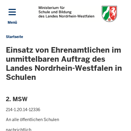
Direkt zum Inhalt
Menü
Navigation aktivieren/deaktivieren: Hauptmenü
Startseite
Sie
befinden
Einsatz von Ehrenamtlichen im
sich
unmittelbaren Auftrag des
hier
Landes Nordrhein-Westfalen in
Schulen
2. MSW
214-1.20.14-12336
An alle öffentlichen Schulen
nachrichtlich