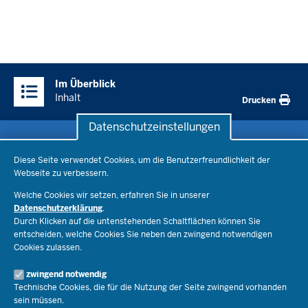
Überblick:
Im Überblick
Inhalte
Inhalt
Drucken
Datenschutzeinstellungen
Datenschutzeinstellungen
Schule & Bildung
Diese Seite verwendet Cookies, um die Benutzerfreundlichkeit der
Webseite zu verbessern.
Schulorganisation
Ministerium
Welche Cookies wir setzen, erfahren Sie in unserer
Bildungsthemen
Datenschutzerklärung
.
Lehrkräfte
Durch Klicken auf die untenstehenden Schaltflächen können Sie
Ministerin Dorothee Feller
Presse
Recht
entscheiden, welche Cookies Sie neben den zwingend notwendigen
Staatssekretär Dr. Urban Mauer
Cookies zulassen.
Schulleben
Organisation
Pressemitteilungen
Service
Open Government
zwingend notwendig
Pressefotos
Technische Cookies, die für die Nutzung der Seite zwingend vorhanden
Bibliothek
Social Media
Schule(n) suchen
sein müssen.
Veranstaltungen