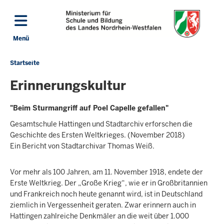
Direkt zum Inhalt
Menü
Navigation aktivieren/deaktivieren: Hauptmenü
Startseite
Sie
befinden
Erinnerungskultur
sich
hier
"Beim Sturmangriff auf Poel Capelle gefallen"
Gesamtschule Hattingen und Stadtarchiv erforschen die
Geschichte des Ersten Weltkrieges. (November 2018)
Ein Bericht von Stadtarchivar Thomas Weiß.
Vor mehr als 100 Jahren, am 11. November 1918, endete der
Erste Weltkrieg. Der „Große Krieg“, wie er in Großbritannien
und Frankreich noch heute genannt wird, ist in Deutschland
ziemlich in Vergessenheit geraten. Zwar erinnern auch in
Hattingen zahlreiche Denkmäler an die weit über 1.000