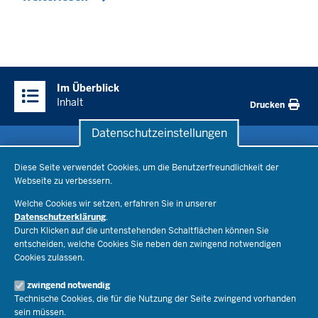
Überblick:
Im Überblick
Inhalte
Inhalt
Drucken
Datenschutzeinstellungen
Datenschutzeinstellungen
Schule & Bildung
Diese Seite verwendet Cookies, um die Benutzerfreundlichkeit der
Webseite zu verbessern.
Schulorganisation
Ministerium
Welche Cookies wir setzen, erfahren Sie in unserer
Bildungsthemen
Datenschutzerklärung
.
Lehrkräfte
Ministerin Dorothee Feller
Durch Klicken auf die untenstehenden Schaltflächen können Sie
Presse
Recht
entscheiden, welche Cookies Sie neben den zwingend notwendigen
Staatssekretär Dr. Urban Mauer
Cookies zulassen.
Schulleben
Organisation
Pressemitteilungen
Service
Open Government
zwingend notwendig
Pressefotos
Technische Cookies, die für die Nutzung der Seite zwingend vorhanden
Bibliothek
Social Media
Schule(n) suchen
sein müssen.