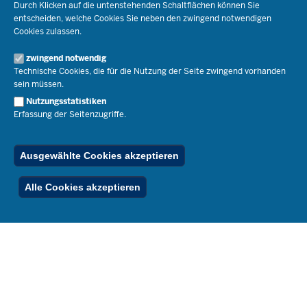
Lehrkräfte
Ministerin Dorothee Feller
Durch Klicken auf die untenstehenden Schaltflächen können Sie
Presse
Recht
entscheiden, welche Cookies Sie neben den zwingend notwendigen
Staatssekretär Dr. Urban Mauer
Cookies zulassen.
Schulleben
Organisation
Pressemitteilungen
Service
Open Government
zwingend notwendig
Pressefotos
Technische Cookies, die für die Nutzung der Seite zwingend vorhanden
Bibliothek
Social Media
Schule(n) suchen
sein müssen.
Amtsblatt abonnieren
Veranstaltungen
Pressekontakt
Kontakt
Nutzungsstatistiken
Geschäftsbereich
Erfassung der Seitenzugriffe.
Der Weg zu uns
Karriere.MSB
Impressum
Publikationen
© 2026 Bildungsportal NRW
Ausgewählte Cookies akzeptieren
RSS-Feed
Below
Inhalt
Impressum
Datenschutz
Ferienordnung
Alle Cookies akzeptieren
Footer
Menu
Stellenfinder
Spezialangebote