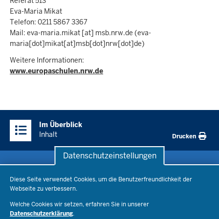
Referat 513
Eva-Maria Mikat
Telefon: 0211 5867 3367
Mail:
eva-maria.mikat
[at]
msb.nrw.de
(eva-
maria[dot]mikat[at]msb[dot]nrw[dot]de)
Weitere Informationen:
www.europaschulen.nrw.de
Überblick:
Im Überblick
Inhalte
Inhalt
Drucken
Datenschutzeinstellungen
Datenschutzeinstellungen
Schule & Bildung
Diese Seite verwendet Cookies, um die Benutzerfreundlichkeit der
Webseite zu verbessern.
Schulorganisation
Ministerium
Welche Cookies wir setzen, erfahren Sie in unserer
Bildungsthemen
Datenschutzerklärung
.