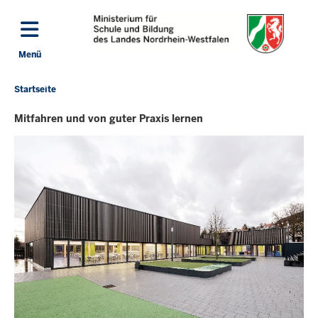
Direkt zum Inhalt
Menü
Navigation aktivieren/deaktivieren: Hauptmenü
Startseite
Sie
befinden
Mitfahren und von guter Praxis lernen
sich
hier