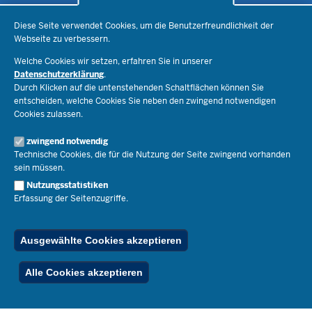
Datenschutzeinstellungen
Schule & Bildung
Diese Seite verwendet Cookies, um die Benutzerfreundlichkeit der
Webseite zu verbessern.
Schulorganisation
Ministerium
Welche Cookies wir setzen, erfahren Sie in unserer
Bildungsthemen
Datenschutzerklärung
.
Lehrkräfte
Ministerin Dorothee Feller
Durch Klicken auf die untenstehenden Schaltflächen können Sie
Presse
Recht
entscheiden, welche Cookies Sie neben den zwingend notwendigen
Staatssekretär Dr. Urban Mauer
Cookies zulassen.
Schulleben
Organisation
Pressemitteilungen
Service
Open Government
zwingend notwendig
Pressefotos
Technische Cookies, die für die Nutzung der Seite zwingend vorhanden
Bibliothek
Social Media
Schule(n) suchen
sein müssen.
Amtsblatt abonnieren
Veranstaltungen
Pressekontakt
Kontakt
Nutzungsstatistiken
Geschäftsbereich
Erfassung der Seitenzugriffe.
Der Weg zu uns
Karriere.MSB
Impressum
Publikationen
© 2026 Bildungsportal NRW
Ausgewählte Cookies akzeptieren
RSS-Feed
Below
Inhalt
Impressum
Datenschutz
Ferienordnung
Alle Cookies akzeptieren
Footer
Menu
Stellenfinder
Spezialangebote