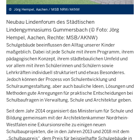
©
Jörg Hempel, Aachen / MSB NRW/AKNW
Neubau Lindenforum des Städtischen
Lindengymnasiums Gummersbach (© Foto: Jörg
Hempel, Aachen, Rechte: MSB/AKNW)
Schulgebäude beeinflussen den Alltag unserer Kinder
maßgeblich. Dabei ist jede Schule mit ihrem Programm, ihrem
pädagogischen Konzept, ihrem städtebaulichen Umfeld und
vor allem mit ihren Schülerinnen und Schülern sowie
Lehrkräften individuell strukturiert und etwas Besonderes.
Jedoch können der Prozess von Schulentwicklung und
Schulraumgestaltung, aber auch bauliche Ideen, Lösungen und
Methoden gute Anregungen für praktische Entscheidungen bei
Schulbaufragen in Verwaltung, Schule und Architektur geben.
Seit dem Jahr 2014 organisiert das Ministerium für Schule und
Bildung gemeinsam mit der Architektenkammer Nordrhein-
Westfalen eine Exkursionsreihe zu einigen neuen
Schulbauprojekten, die in den Jahren 2013 und 2018 mit dem
„Schulbaupreis“, dem Preis für beispielhafte Schulgebäude in