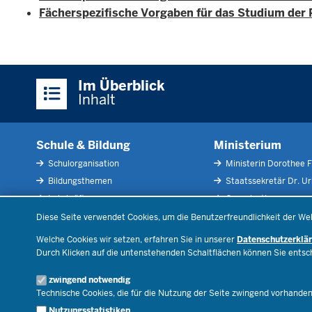
Fächerspezifische Vorgaben für das Studium der
Überblick:
Im Überblick
Inhalte
Inhalt
Schule & Bildung
Ministerium
Schulorganisation
Ministerin Dorothee F
Bildungsthemen
Staatssekretär Dr. U
Lehrkräfte
Organisation
Datenschutzeinstellungen
Recht
Open Government
Diese Seite verwendet Cookies, um die Benutzerfreundlichkeit der We
Schulleben
Bibliothek
Welche Cookies wir setzen, erfahren Sie in unserer
Datenschutzerklä
Veranstaltungen
Durch Klicken auf die untenstehenden Schaltflächen können Sie ents
Geschäftsbereich
zwingend notwendig
Karriere.MSB
Technische Cookies, die für die Nutzung der Seite zwingend vorhande
Nutzungsstatistiken