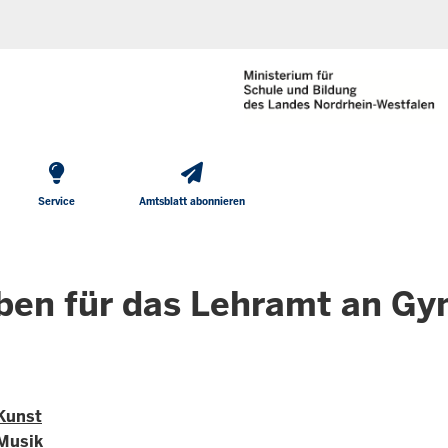
He
Direkt zum Inhalt
To
Me
Service
Amtsblatt abonnieren
ben für das Lehramt an G
 Kunst
 Musik