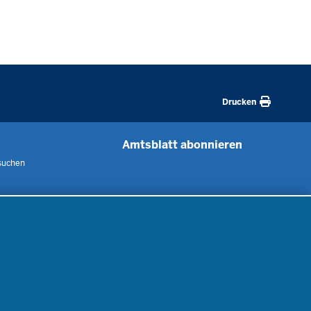
Drucken
Amtsblatt abonnieren
suchen
 uns
m
nen
nung
er
gebote