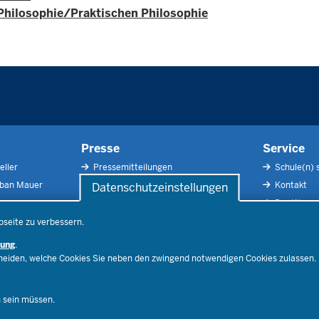
 Philosophie/Praktischen Philosophie
Presse
Service
eller
Pressemitteilungen
Schule(n) 
rban Mauer
Pressefotos
Kontakt
Datenschutzeinstellungen
Social Media
Der Weg zu
Pressekontakt
Impressu
bseite zu verbessern.
Publikatio
rung
.
RSS-Feed
cheiden, welche Cookies Sie neben den zwingend notwendigen Cookies zulassen.
Ferienord
Stellenfind
n sein müssen.
Spezialan