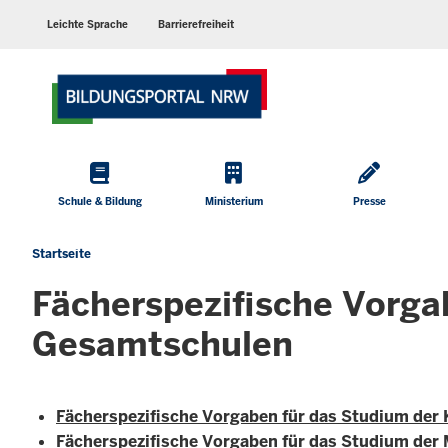
Barrierearme
Sprachen
Leichte Sprache
Barrierefreiheit
Hauptmenü
Schule & Bildung
Ministerium
Presse
Startseite
Sie
befinden
Fächerspezifische Vorga
sich
hier
Gesamtschulen
Fächerspezifische Vorgaben für das Studium der
Fächerspezifische Vorgaben für das Studium der