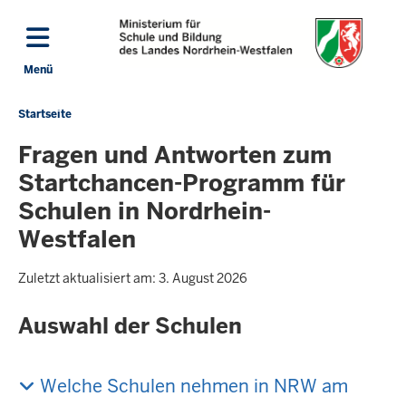
Direkt zum Inhalt
Menü
Navigation aktivieren/deaktivieren: Hauptmenü
Startseite
Sie
befinden
Fragen und Antworten zum
sich
Startchancen-Programm für
hier
Schulen in Nordrhein-
Westfalen
Zuletzt aktualisiert am: 3. August 2026
Auswahl der Schulen
Welche Schulen nehmen in NRW am