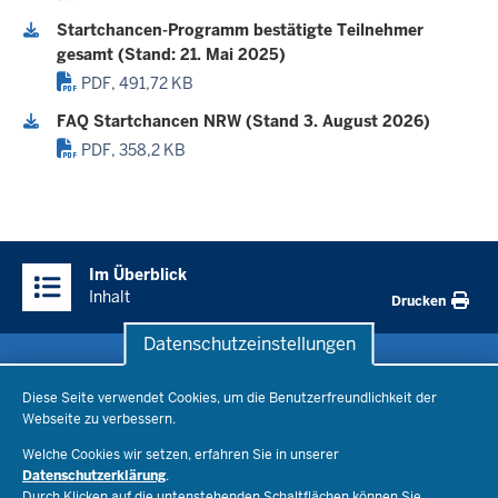
Startchancen-Programm bestätigte Teilnehmer
gesamt (Stand: 21. Mai 2025)
PDF, 491,72 KB
FAQ Startchancen NRW (Stand 3. August 2026)
PDF, 358,2 KB
Überblick:
Im Überblick
Inhalte
Inhalt
Drucken
Datenschutzeinstellungen
Datenschutzeinstellungen
Schule & Bildung
Diese Seite verwendet Cookies, um die Benutzerfreundlichkeit der
Webseite zu verbessern.
Schulorganisation
Ministerium
Welche Cookies wir setzen, erfahren Sie in unserer
Bildungsthemen
Datenschutzerklärung
.
Lehrkräfte
Durch Klicken auf die untenstehenden Schaltflächen können Sie
Ministerin Dorothee Feller