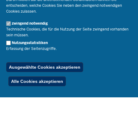
Presse
Recht
entscheiden, welche Cookies Sie neben den zwingend notwendigen
Staatssekretär Dr. Urban Mauer
Cookies zulassen.
Schulleben
Organisation
Pressemitteilungen
Service
Open Government
zwingend notwendig
Pressefotos
Technische Cookies, die für die Nutzung der Seite zwingend vorhanden
Bibliothek
Social Media
Schule(n) suchen
sein müssen.
Amtsblatt abonnieren
Veranstaltungen
Pressekontakt
Kontakt
Nutzungsstatistiken
Geschäftsbereich
Erfassung der Seitenzugriffe.
Der Weg zu uns
Karriere.MSB
Impressum
Publikationen
© 2026 Bildungsportal NRW
Ausgewählte Cookies akzeptieren
RSS-Feed
Below
Inhalt
Impressum
Datenschutz
Ferienordnung
Alle Cookies akzeptieren
Footer
Menu
Stellenfinder
Spezialangebote