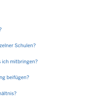
?
nzelner Schulen?
 ich mitbringen?
ng beifügen?
hältnis?