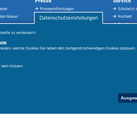
Presse
Service
eller
Pressemitteilungen
Schule(n) 
rban Mauer
Pressefotos
Kontakt
Datenschutzeinstellungen
Social Media
Der Weg zu
Pressekontakt
Impressu
bseite zu verbessern.
Publikatio
rung
.
RSS-Feed
cheiden, welche Cookies Sie neben den zwingend notwendigen Cookies zulassen.
Ferienord
Stellenfind
n sein müssen.
Spezialan
Below
Ausgewä
Footer
Menu