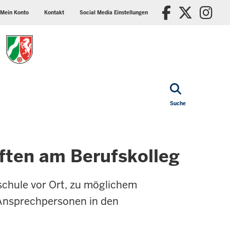
ader
Social
Faceboo
X/Tw
In
p
media
Mein Konto
Kontakt
Social Media Einstellungen
nu
settings
block
Suche
ften am Berufskolleg
schule vor Ort, zu möglichem
 Ansprechpersonen in den