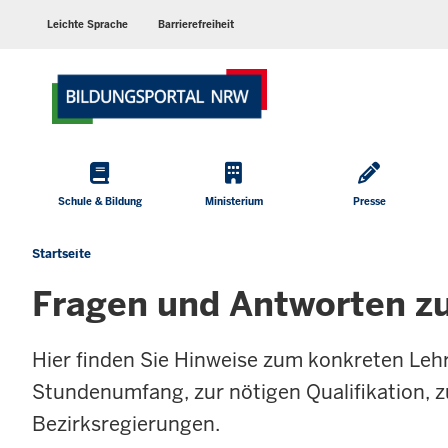
Barrierearme
Sprachen
Leichte Sprache
Barrierefreiheit
Hauptmenü
Schule & Bildung
Ministerium
Presse
Startseite
Sie
befinden
Fragen und Antworten zu
sich
hier
Hier finden Sie Hinweise zum konkreten Leh
Stundenumfang, zur nötigen Qualifikation, 
Bezirksregierungen.