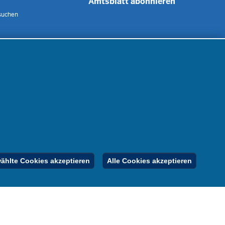
Amtsblatt abonnieren
suchen
 uns
m
nen
nung
er
gebote
Inhalt
Impressum
Datenschutz
hlte Cookies akzeptieren
Alle Cookies akzeptieren