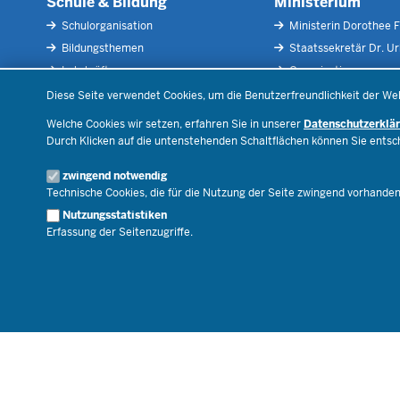
Schule & Bildung
Ministerium
Schulorganisation
Ministerin Dorothee F
Bildungsthemen
Staatssekretär Dr. U
Lehrkräfte
Organisation
Datenschutzeinstellungen
Recht
Open Government
Diese Seite verwendet Cookies, um die Benutzerfreundlichkeit der We
Schulleben
Bibliothek
Welche Cookies wir setzen, erfahren Sie in unserer
Datenschutzerklä
Veranstaltungen
Durch Klicken auf die untenstehenden Schaltflächen können Sie ents
Geschäftsbereich
zwingend notwendig
Karriere.MSB
Technische Cookies, die für die Nutzung der Seite zwingend vorhande
Nutzungsstatistiken
Erfassung der Seitenzugriffe.
© 2026 Bildungsportal NRW