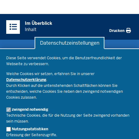
Überblick:
Im Überblick
Inhalte
Inhalt
Drucken
Datenschutzeinstellungen
Datenschutzeinstellungen
Schule & Bildung
Diese Seite verwendet Cookies, um die Benutzerfreundlichkeit der
Webseite zu verbessern.
Schulorganisation
Ministerium
Welche Cookies wir setzen, erfahren Sie in unserer
Bildungsthemen
Datenschutzerklärung
.
Lehrkräfte
Ministerin Dorothee Feller
Durch Klicken auf die untenstehenden Schaltflächen können Sie
Presse
Recht
entscheiden, welche Cookies Sie neben den zwingend notwendigen
Staatssekretär Dr. Urban Mauer
Cookies zulassen.
Schulleben
Organisation
Pressemitteilungen
Service
Open Government
zwingend notwendig
Pressefotos
Technische Cookies, die für die Nutzung der Seite zwingend vorhanden
Bibliothek
Social Media
Schule(n) suchen
sein müssen.
Amtsblatt abonnieren
Veranstaltungen
Pressekontakt
Kontakt
Nutzungsstatistiken
Geschäftsbereich
Erfassung der Seitenzugriffe.
Der Weg zu uns