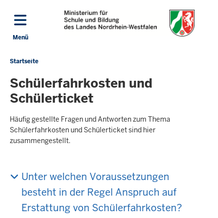
Direkt zum Inhalt
Menü
Navigation aktivieren/deaktivieren: Hauptmenü
Startseite
Sie
befinden
Schülerfahrkosten und
sich
Schülerticket
hier
Häufig gestellte Fragen und Antworten zum Thema
Schülerfahrkosten und Schülerticket sind hier
zusammengestellt.
Unter welchen Voraussetzungen
besteht in der Regel Anspruch auf
Erstattung von Schülerfahrkosten?