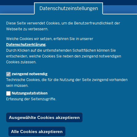
Datenschutzeinstellungen
Datenschutzeinstellungen
Schule & Bildung
Diese Seite verwendet Cookies, um die Benutzerfreundlichkeit der
Webseite zu verbessern.
Schulorganisation
Ministerium
Welche Cookies wir setzen, erfahren Sie in unserer
Bildungsthemen
Datenschutzerklärung
.
Lehrkräfte
Ministerin Dorothee Feller
Durch Klicken auf die untenstehenden Schaltflächen können Sie
Presse
Recht
entscheiden, welche Cookies Sie neben den zwingend notwendigen
Staatssekretär Dr. Urban Mauer
Cookies zulassen.
Schulleben
Organisation
Pressemitteilungen
Service
Open Government
zwingend notwendig
Pressefotos
Technische Cookies, die für die Nutzung der Seite zwingend vorhanden
Bibliothek
Social Media
Schule(n) suchen
sein müssen.
Amtsblatt abonnieren
Veranstaltungen
Pressekontakt
Kontakt
Nutzungsstatistiken
Geschäftsbereich
Erfassung der Seitenzugriffe.
Der Weg zu uns
Karriere.MSB
Impressum
Publikationen
© 2026 Bildungsportal NRW
Ausgewählte Cookies akzeptieren
RSS-Feed
Below
Inhalt
Impressum
Datenschutz
Ferienordnung
Alle Cookies akzeptieren
Footer