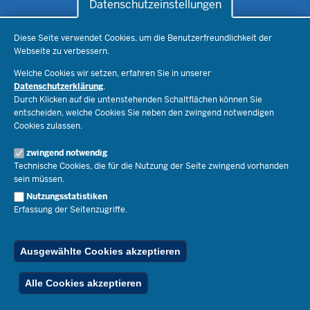
Datenschutzeinstellungen
Datenschutzeinstellungen
Schule & Bildung
Diese Seite verwendet Cookies, um die Benutzerfreundlichkeit der
Webseite zu verbessern.
Schulorganisation
Ministerium
Welche Cookies wir setzen, erfahren Sie in unserer
Bildungsthemen
Datenschutzerklärung
.
Lehrkräfte
Durch Klicken auf die untenstehenden Schaltflächen können Sie
Ministerin Dorothee Feller
Presse
Recht
entscheiden, welche Cookies Sie neben den zwingend notwendigen
Staatssekretär Dr. Urban Mauer
Cookies zulassen.
Schulleben
Organisation
Pressemitteilungen
Service
Open Government
zwingend notwendig
Pressefotos
Technische Cookies, die für die Nutzung der Seite zwingend vorhanden
Bibliothek
Social Media
Schule(n) suchen
sein müssen.
Amtsblatt abonnieren
Veranstaltungen
Pressekontakt
Kontakt
Nutzungsstatistiken
Geschäftsbereich
Erfassung der Seitenzugriffe.
Der Weg zu uns
Karriere.MSB
Impressum
Publikationen
© 2026 Bildungsportal NRW
Ausgewählte Cookies akzeptieren
RSS-Feed
Below
Inhalt
Impressum
Datenschutz
Ferienordnung
Alle Cookies akzeptieren
Footer
Menu
Stellenfinder