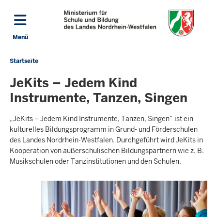
Direkt zum Inhalt
Menü
Navigation aktivieren/deaktivieren: Hauptmenü
Startseite
Sie
befinden
JeKits – Jedem Kind
sich
Instrumente, Tanzen, Singen
hier
„JeKits – Jedem Kind Instrumente, Tanzen, Singen“ ist ein
kulturelles Bildungsprogramm in Grund- und Förderschulen
des Landes Nordrhein-Westfalen. Durchgeführt wird JeKits in
Kooperation von außerschulischen Bildungspartnern wie z. B.
Musikschulen oder Tanzinstitutionen und den Schulen.