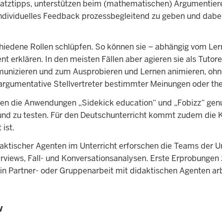
atztipps, unterstützen beim (mathematischen) Argumentier
n, individuelles Feedback prozessbegleitend zu geben und d
chiedene Rollen schlüpfen. So können sie – abhängig vom Le
 erklären. In den meisten Fällen aber agieren sie als Tutoren 
munizieren und zum Ausprobieren und Lernen animieren, oh
r argumentative Stellvertreter bestimmter Meinungen oder the
en die Anwendungen „Sidekick education“ und „Fobizz“ genut
n und zu testen. Für den Deutschunterricht kommt zudem die 
 ist.
daktischer Agenten im Unterricht erforschen die Teams der 
rviews, Fall- und Konversationsanalysen. Erste Erprobungen
in Partner- oder Gruppenarbeit mit didaktischen Agenten ar
w