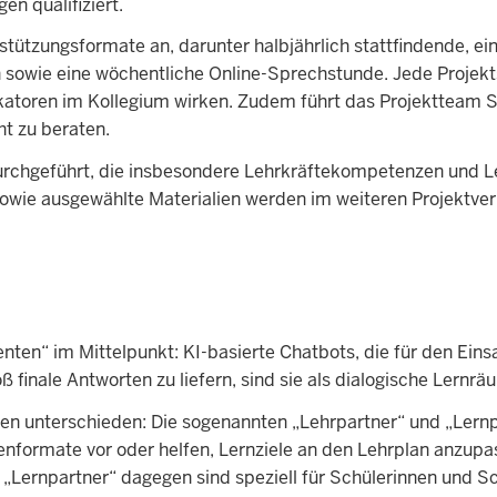
n qualifiziert.
tützungsformate an, darunter halbjährlich stattfindende, e
 sowie eine wöchentliche Online-Sprechstunde. Jede Projek
likatoren im Kollegium wirken. Zudem führt das Projektteam 
ht zu beraten.
durchgeführt, die insbesondere Lehrkräftekompetenzen und 
sowie ausgewählte Materialien werden im weiteren Projektve
en“ im Mittelpunkt: KI-basierte Chatbots, die für den Einsa
 finale Antworten zu liefern, sind sie als dialogische Lernrä
en unterschieden: Die sogenannten „Lehrpartner“ und „Lernpa
benformate vor oder helfen, Lernziele an den Lehrplan anzupa
Lernpartner“ dagegen sind speziell für Schülerinnen und Sch