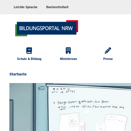
Barrierearme
Sprachen
Leichte Sprache
Barrierefreiheit
Hauptmenü
Schule & Bildung
Ministerium
Presse
Startseite
Sie
befinden
sich
hier