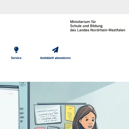
He
Direkt zum Inhalt
To
Me
Service
Amtsblatt abonnieren